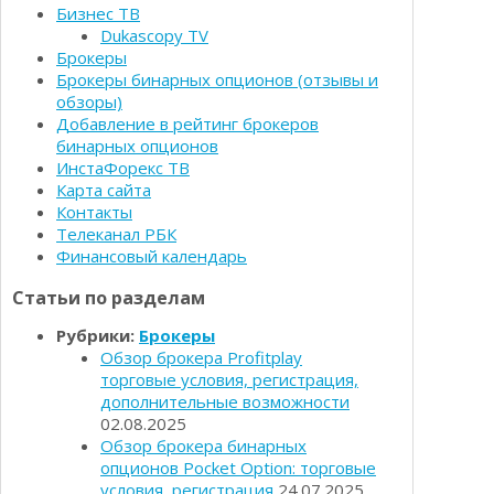
Бизнес ТВ
Определения
Психологии трейдинга
Dukascopy TV
Опционы для начинающих
Брокеры
Отзывы о бинарных опционах
Брокеры бинарных опционов (отзывы и
Стратегии
Стратегии бинарных опционов
обзоры)
Торговля Kриптовалютой
Добавление в рейтинг брокеров
Добавить брокера в рейтинг
бинарных опционов
ИнстаФорекс ТВ
Карта сайта
Контакты
Телеканал РБК
Финансовый календарь
Статьи по разделам
Рубрики:
Брокеры
Обзор брокера Profitplay
торговые условия, регистрация,
дополнительные возможности
02.08.2025
Обзор брокера бинарных
опционов Pocket Option: торговые
условия, регистрация
24.07.2025