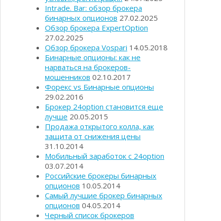
Intrade. Bar: обзор брокера
бинарных опционов
27.02.2025
Обзор брокера ExpertOption
27.02.2025
Обзор брокера Vospari
14.05.2018
Бинарные опционы: как не
нарваться на брокеров-
мошенников
02.10.2017
Форекс vs Бинарные опционы
29.02.2016
Брокер 24option становится еще
лучше
20.05.2015
Продажа открытого колла, как
защита от снижения цены
31.10.2014
Мобильный заработок с 24option
03.07.2014
Российские брокеры бинарных
опционов
10.05.2014
Самый лучшие брокер бинарных
опционов
04.05.2014
Черный список брокеров