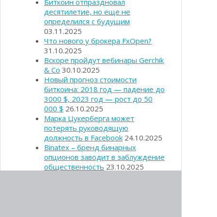
Биткоин отпраздновал
десятилетие, но еще не
определился с будущим
03.11.2025
Что нового у брокера FxOpen?
31.10.2025
Вскоре пройдут вебинары Gerchik
& Co
30.10.2025
Новый прогноз стоимости
биткоина: 2018 год — падение до
3000 $, 2023 год — рост до 50
000 $
26.10.2025
Марка Цукерберга может
потерять руководящую
должность в Facebook
24.10.2025
Binatex – бренд бинарных
опционов заводит в заблуждение
общественность
23.10.2025
Forex брокеры расценили
бинарный трейдинг как азартную
игру
19.10.2025
Бинарные контракты останутся
под запретом?
19.10.2025