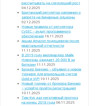
рассчитывать на следующий рост
04.12.2025
Британский регулятор напомнил о
запрете на бинарные опционы
02.12.2025
Новые правила от регулятора
CySEC – аудит программного
обеспечения
16.11.2025
Акции Amazon подешевели после
квартальной отчетности
11.11.2025
В 2019 году миллиардер Майк
Новограц ожидает 20 000 $ за
биткоин
11.11.2025
Брокер Биномо – объявил о новом
турнире для владельцев счетов
Gold и VIP!
10.11.2025
Новый турнир от брокера Биномо
− успейте пройти регистрацию!
10.11.2025
Тим Кук дал негативный прогноз
на конец 2018 года
06.11.2025