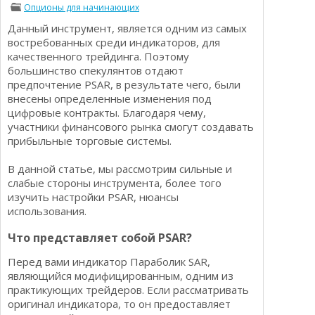
Опционы для начинающих
Определения
Психологии трейдинга
Данный инструмент, является одним из самых
Опционы для начинающих
Отзывы о бинарных опционах
востребованных среди индикаторов, для
Стратегии
качественного трейдинга. Поэтому
Стратегии бинарных опционов
большинство спекулянтов отдают
Торговля Kриптовалютой
предпочтение PSAR, в результате чего, были
Добавить брокера в рейтинг
внесены определенные изменения под
цифровые контракты. Благодаря чему,
участники финансового рынка смогут создавать
прибыльные торговые системы.
В данной статье, мы рассмотрим сильные и
слабые стороны инструмента, более того
изучить настройки PSAR, нюансы
использования.
Что представляет собой PSAR?
Перед вами индикатор Параболик SAR,
являющийся модифицированным, одним из
практикующих трейдеров. Если рассматривать
оригинал индикатора, то он предоставляет