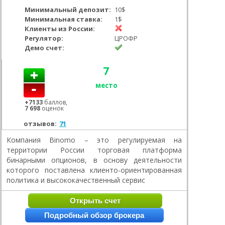
Минимальный депозит:
10$
Минимальная ставка:
1$
Клиенты из России:
Регулятор:
ЦРОФР
Демо счет:
7
место
+7133
баллов,
7 698
оценок
отзывов:
71
Компания Binomo – это регулируемая на
территории России торговая платформа
бинарными опционов, в основу деятельности
которого поставлена клиенто-ориентированная
политика и высококачественный сервис
Открыть счет
Подробный обзор брокера