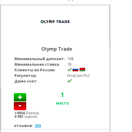
Определения
Психологии трейдинга
Опционы для начинающих
Отзывы о бинарных опционах
Стратегии
Стратегии бинарных опционов
Торговля Kриптовалютой
Добавить брокера в рейтинг
Olymp Trade
Минимальный депозит:
10$
Минимальная ставка:
1$
Клиенты из России:
Регулятор:
FinaCom PLC
Демо счет:
1
место
+9856
баллов,
9 981
оценок
отзывов:
355