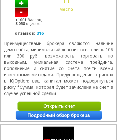
11
место
+1001
баллов,
8 058
оценок
отзывов:
316
Преимуществами брокера являются: наличие
демо счёта, минимальный депозит всего лишь 10$
или 300 руб., возможность торговать по
выходным, уникальная система трейдинга,
пополнение и снятие со счёта почти всеми
известными методами. Предупреждение о рисках
в IQOption: ваш капитал может подвергнуться
риску *Сумма, которая будет зачислена на счет в
случае успешной сделки
Открыть счет
Подробный обзор брокера