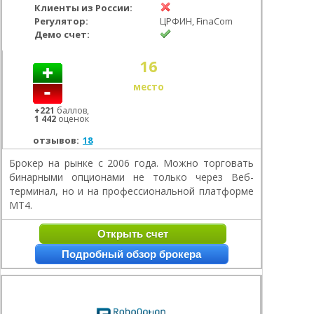
Клиенты из России:
Регулятор:
ЦРФИН, FinaCom
Демо счет:
16
место
+221
баллов,
1 442
оценок
отзывов:
18
Брокер на рынке с 2006 года. Можно торговать
бинарными опционами не только через Веб-
терминал, но и на профессиональной платформе
МТ4.
Открыть счет
Подробный обзор брокера