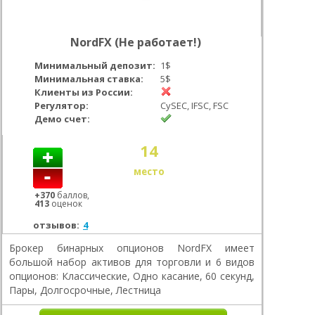
NordFX (Не работает!)
Минимальный депозит:
1$
Минимальная ставка:
5$
Клиенты из России:
Регулятор:
CySEC, IFSC, FSC
Демо счет:
14
место
+370
баллов,
413
оценок
отзывов:
4
Брокер бинарных опционов NordFX имеет
большой набор активов для торговли и 6 видов
опционов: Классические, Одно касание, 60 секунд,
Пары, Долгосрочные, Лестница