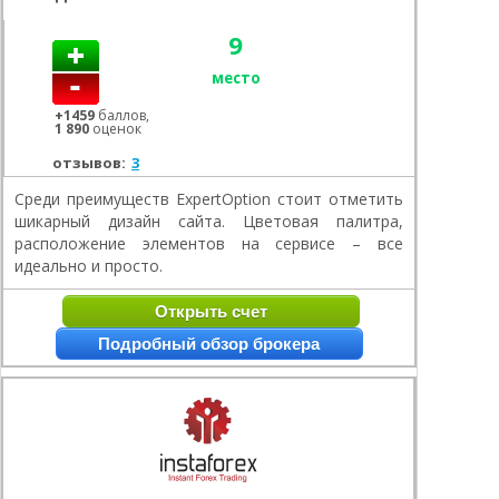
9
место
+1459
баллов,
1 890
оценок
отзывов:
3
Среди преимуществ ExpertOption стоит отметить
шикарный дизайн сайта. Цветовая палитра,
расположение элементов на сервисе – все
идеально и просто.
Открыть счет
Подробный обзор брокера