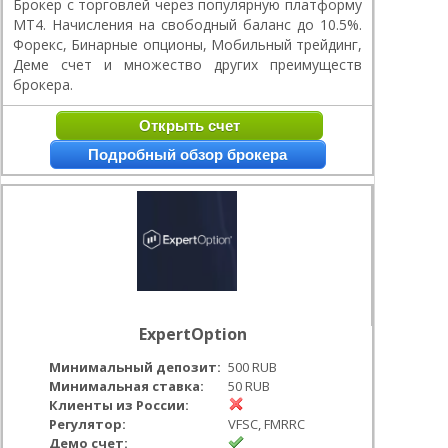
Брокер с торговлей через популярную платформу
МТ4. Начисления на свободный баланс до 10.5%.
Форекс, Бинарные опционы, Мобильный трейдинг,
Деме счет и множество других преимуществ
брокера.
Открыть счет
Подробный обзор брокера
ExpertOption
Минимальный депозит:
500 RUB
Минимальная ставка:
50 RUB
Клиенты из России:
Регулятор:
VFSC, FMRRC
Демо счет: