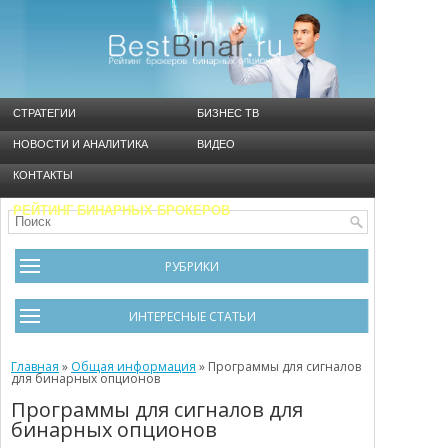
СТРАТЕГИИ
БИЗНЕС ТВ
НОВОСТИ И АНАЛИТИКА
ВИДЕО
КОНТАКТЫ
РЕЙТИНГ БИНАРНЫХ БРОКЕРОВ
РУБРИКИ
Брокеры
ИНТЕРЕСНЫЕ СТАТЬИ
Видео
Черный список брокеров
Главная
Инструменты
»
Общая информация
»
Программы для сигналов
для бинарных опционов
Cтратегия Мартингейл
Новости и Аналитика
Программы для сигналов для
бинарных опционов
Общая информация
Ошибки в бинарном трейдинге