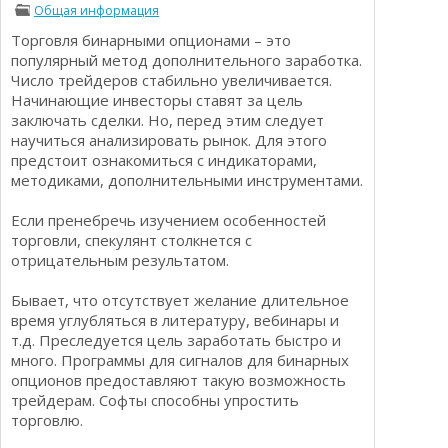
Общая информация
Определения
Психологии трейдинга
Торговля бинарными опционами – это
Опционы для начинающих
Отзывы о бинарных опционах
популярный метод дополнительного заработка.
Стратегии
Число трейдеров стабильно увеличивается.
Стратегии бинарных опционов
Начинающие инвесторы ставят за цель
Торговля Kриптовалютой
заключать сделки. Но, перед этим следует
Добавить брокера в рейтинг
научиться анализировать рынок. Для этого
предстоит ознакомиться с индикаторами,
методиками, дополнительными инструментами.
Если пренебречь изучением особенностей
торговли, спекулянт столкнется с
отрицательным результатом.
Бывает, что отсутствует желание длительное
время углубляться в литературу, вебинары и
т.д. Преследуется цель заработать быстро и
много. Программы для сигналов для бинарных
опционов предоставляют такую возможность
трейдерам. Софты способны упростить
торговлю.