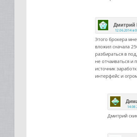
Дмитрий
12.06.2014 в 
Этого брокера мне
вложил сначала 250
разбираться в под
не отчаиваться и
источник заработк
интерфейс и огром
Дим
14.08.
Дмитрий скин