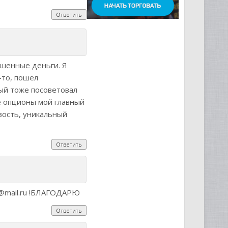
Ответить
ешенные деньги. Я
-то, пошел
мый тоже посоветовал
е опционы мой главный
вость, уникальный
Ответить
@mail.ru
!БЛАГОДАРЮ
Ответить