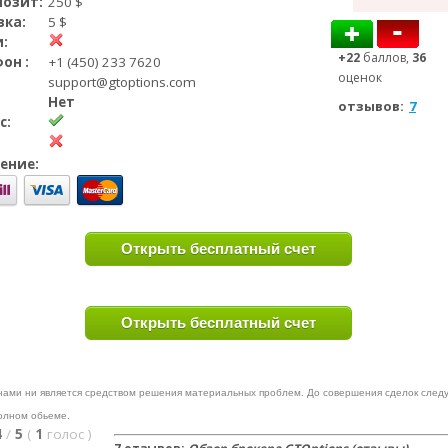
озит:
250 $
вка:
5 $
:
+22
баллов,
36
он :
+1 (450) 233 7620
оценок
:
support@gtoptions.com
Нет
отзывов:
7
с:
ение:
Открыть бесплатный счет
Открыть бесплатный счет
ами ни является средством решения материальных проблем. До совершения сделок следу
полном обьеме.
4
/
5
(
1
голос
)