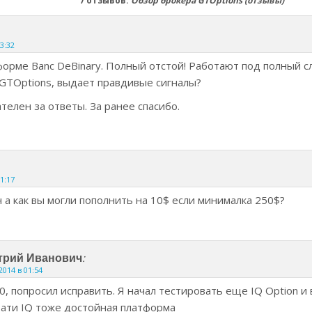
7 отзывов:
Обзор брокера GTOptions (отзывы)
03:32
форме Banc DeBinary. Полный отстой! Работают под полный сл
GTOptions, выдает правдивые сигналы?
телен за ответы. За ранее спасибо.
01:17
а как вы могли пополнить на 10$ если минималка 250$?
:
трий Иванович
2014 в 01:54
0, попросил исправить. Я начал тестировать еще IQ Option и 
тати IQ тоже достойная платформа