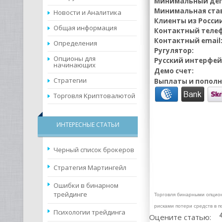
Минимальный деп
Минимальная ста
Новости и Аналитика
Клиенты из России
Общая информация
Контактный телеф
Контактный email
Определения
Ругулятор:
Опционы для
Русский интерфей
начинающих
Демо счет:
Стратегии
Выплаты и пополн
Торговля Kриптовалютой
ИНТЕРЕСНЫЕ СТАТЬИ
Черный список брокеров
Cтратегия Мартингейл
Ошибки в бинарном
трейдинге
Торговля бинарными опцион
рисками потери средств в 
Психологии трейдинга
Оцените статью: