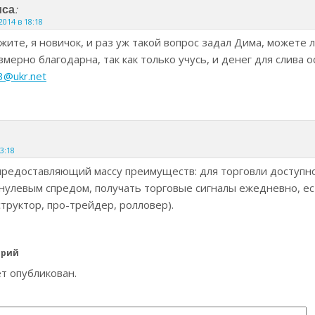
:
иса
2014 в 18:18
жите, я новичок, и раз уж такой вопрос задал Дима, можете 
змерно благодарна, так как только учусь, и денег для слива о
3@ukr.net
23:18
редоставляющий массу преимуществ: для торговли доступно
 нулевым спредом, получать торговые сигналы ежедневно, е
труктор, про-трейдер, ролловер).
арий
ет опубликован.