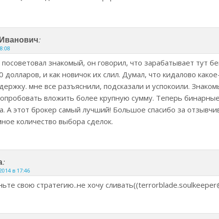
:
 Иванович
08:08
 посоветовал знакомый, он говорил, что зарабатывает тут б
 долларов, и как новичок их слил. Думал, что кидалово какое
держку. мне все разъяснили, подсказали и успокоили. Знако
 попробовать вложить более крупную сумму. Теперь бинарны
а. А этот брокер самый лучший! Большое спасибо за отзывчи
ное количество выбора сделок.
:
а
2014 в 17:46
ьте свою стратегию..не хочу сливать((
terrorblade.soulkeeper