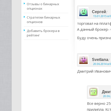
Отзывы о бинарных
опционах
:
Сергей
15.01.2015 в 
Стратегии бинарных
опционов
торговал на пплат
А данный брокер- 
Добавить брокера в
рейтинг
Буду очень призна
:
Svetlana
20.06.2014 в 
Дмитрий Иванович 
Дми
20.06.
Все верно 25
прилипла. Кс