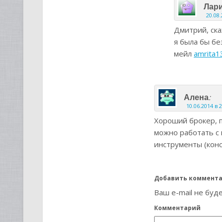
Лар
20.08.
Дмитрий, ска
я была бы бе
мейл
amrita1
:
Алена
10.06.2014 в 
Хороший брокер, п
можно работать с
инструменты (конс
Добавить коммент
Ваш e-mail не буд
Комментарий