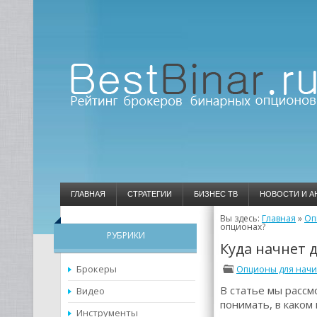
ГЛАВНАЯ
СТРАТЕГИИ
БИЗНЕС ТВ
НОВОСТИ И А
Вы здесь:
Главная
»
Оп
опционах?
РУБРИКИ
Куда начнет 
Брокеры
Опционы для нач
В статье мы расс
Видео
понимать, в каком
Инструменты