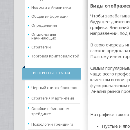
Виды отображе
Новости и Аналитика
Чтобы зарабатыва
Общая информация
будущее движение 
Определения
графики. Внешний
направлении, под 
Опционы для
начинающих
В свою очередь и
Стратегии
сложно предсказат
Торговля Kриптовалютой
Поэтому инвестор
Самым популярным 
ИНТЕРЕСНЫЕ СТАТЬИ
чаще всего профе
клиентам и свои г
функциональным в
Черный список брокеров
Анализ рынка пров
Cтратегия Мартингейл
Ошибки в бинарном
трейдинге
На графике таког
Психологии трейдинга
Пустые и япо