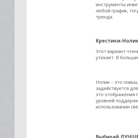
инструменты инвес
любой график, тог
тренда.
Крестики-Ноли
Этот вариант чтен
утихает. В больши
Нолик – это повы
задействуется дл
это отображения п
уровней поддержки
использовании све
Выбирай ЛУЧШЕ