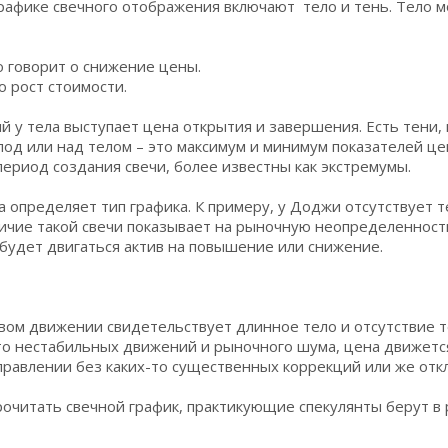
рафике свечного отображения включают тело и тень. Тело м
о говорит о снижение цены.
о рост стоимости.
й у тела выступает цена открытия и завершения. Есть тени
од или над телом – это максимум и минимум показателей це
ериод создания свечи, более известны как экстремумы.
а определяет тип графика. К примеру, у Доджи отсутствует т
ичие такой свечи показывает на рыночную неопределенность
к будет двигаться актив на повышение или снижение.
ом движении свидетельствует длинное тело и отсутствие те
-то нестабильных движений и рыночного шума, цена движетс
правлении без каких-то существенных коррекций или же отк
очитать свечной график, практикующие спекулянты берут в 