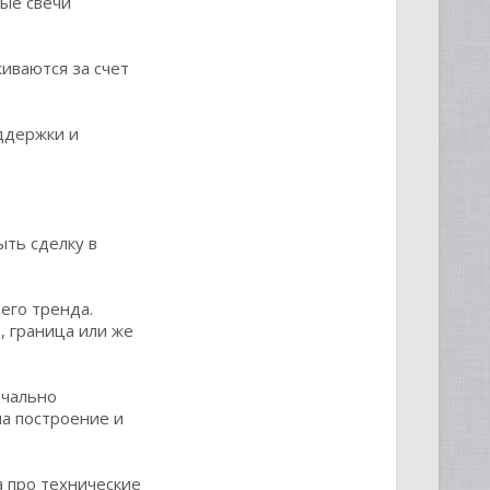
ные свечи
живаются за счет
ддержки и
ыть сделку в
его тренда.
, граница или же
ачально
на построение и
а про технические