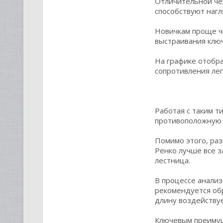
Отличительной чер
способствуют нагл
Новичкам проще чи
выстраивания клю
На графике отобр
сопротивления лег
Работая с таким т
противоположную 
Помимо этого, ра
Ренко лучше все з
лестница.
В процессе анализ
рекомендуется обр
длину воздейству
Ключевым преимуще