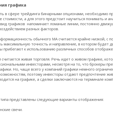
ния графика
ть в сфере трейдинга бинарными опционами, необходимо п
стоимости, а для этого предстоит научиться понимать и а
 вид графиков напоминает ломаные линии, постоянно движу
воздействием разных факторов.
нформационность обычного МА считается крайне низкой, с 
ь максимальную точность и направление, в котором будет д
ы прибегают к использованию различных способов отображе
считается живая торговля. Речь идет о живом графике, кот
ссиональными инвесторами, несмотря на то, что брокеры пр
рафики. Но, чаще всего у компаний графики немного ограниче
озможностям, поэтому инвесторы отдают предпочтение жив
одится на графике, а сделки заключаются на терминале комп
о типа представлены следующие варианты отображения:
нские свечи.