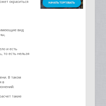
ожет окраситься
, имеющие вид
ны,
ело и есть
, то есть нельзя
ни. В таком
я в
лонений.
расчет такие