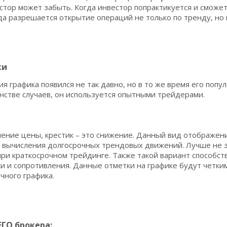
тор может забыть. Когда инвестор попрактикуется и сможет
да разрешается открытие операций не только по тренду, но 
ки
ия графика появился не так давно, но в то же время его попу
нстве случаев, он используется опытными трейдерами.
шение цены, крестик – это снижение. Данный вид отображен
я вычисления долгосрочных трендовых движений. Лучше не 
ри краткосрочном трейдинге. Также такой вариант способс
 и сопротивления. Данные отметки на графике будут четки
чного графика.
ГО брокера: