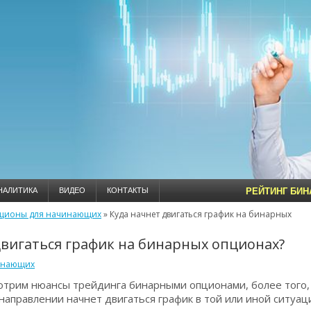
НАЛИТИКА
ВИДЕО
КОНТАКТЫ
РЕЙТИНГ БИ
ционы для начинающих
»
Куда начнет двигаться график на бинарных
двигаться график на бинарных опционах?
инающих
мотрим нюансы трейдинга бинарными опционами, более того,
 направлении начнет двигаться график в той или иной ситуац