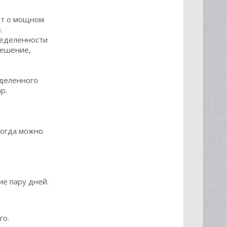
рит о мощном
.
ределенности
решение,
еделенного
р.
Тогда можно
ие пару дней.
го.