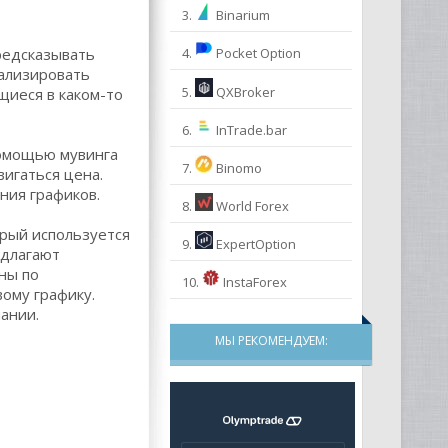
3.
Binarium
редсказывать
4.
Pocket Option
нализировать
5.
QXBroker
щиеся в каком-то
6.
InTrade.bar
помощью мувинга
7.
Binomo
вигаться цена.
ния графиков.
8.
World Forex
орый используется
9.
ExpertOption
едлагают
ны по
10.
InstaForex
ому графику.
ании.
МЫ РЕКОМЕНДУЕМ: