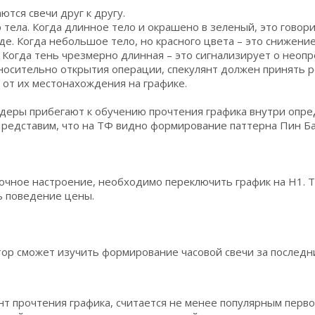
ются свечи друг к другу.
 тела. Когда длинное тело и окрашено в зеленый, это гово
е. Когда небольшое тело, но красного цвета – это снижение
 Когда тень чрезмерно длинная – это сигнализирует о неоп
носительно открытия операции, спекулянт должен принять 
 от их местонахождения на графике.
йдеры прибегают к обучению прочтения графика внутри опр
Представим, что на ТФ видно формирование паттерна Пин Ба
очное настроение, необходимо переключить график на Н1. 
ь поведение цены.
тор сможет изучить формирование часовой свечи за последн
 прочтения графика, считается не менее популярным перво