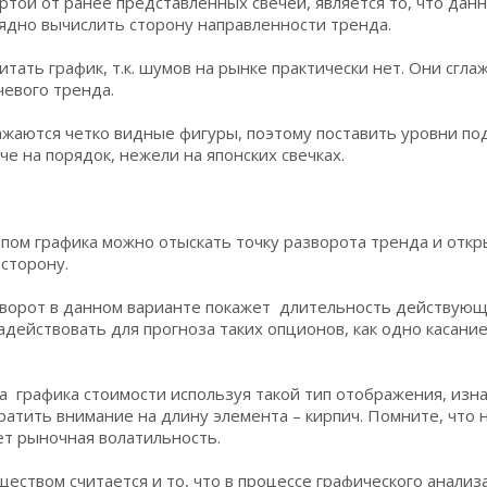
той от ранее представленных свечей, является то, что дан
ядно вычислить сторону направленности тренда.
тать график, т.к. шумов на рынке практически нет. Они сгла
чевого тренда.
ажаются четко видные фигуры, поэтому поставить уровни по
че на порядок, нежели на японских свечках.
ипом графика можно отыскать точку разворота тренда и откр
сторону.
зворот в данном варианте покажет длительность действующ
адействовать для прогноза таких опционов, как одно касание
а графика стоимости используя такой тип отображения, изн
атить внимание на длину элемента – кирпич. Помните, что 
ет рыночная волатильность.
ством считается и то, что в процессе графического анализ