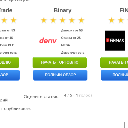
rade
Binary
Fi
озит от 5$
Депозит от 5$
ка от 1$
Ставка от 2$
aCom PLC
MFSA
о счет есть
Демо счет есть
ГОВЛЮ
НАЧАТЬ ТОРГОВЛЮ
НАЧАТЬ 
БЗОР
ПОЛНЫЙ ОБЗОР
ПОЛНЫЙ
4
/
5
(
1
голос
)
Оцените статью:
арий
ет опубликован.