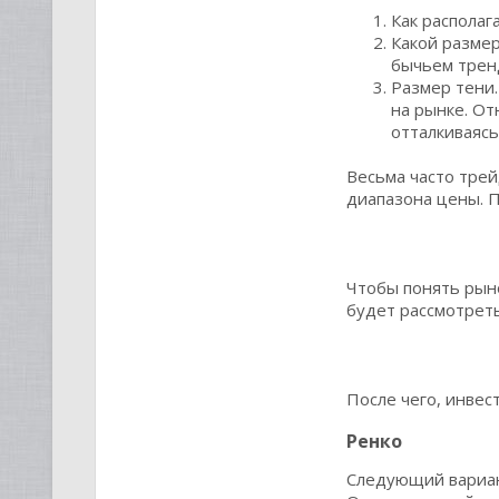
Как располага
Какой размер
бычьем тренд
Размер тени.
на рынке. От
отталкиваясь
Весьма часто тре
диапазона цены. 
Чтобы понять рын
будет рассмотрет
После чего, инвес
Ренко
Следующий вариант