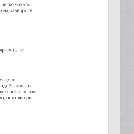
 четко читать
и на развороте
лярность не
ия цены
задействовать
твует вычислению
ми, нежели при