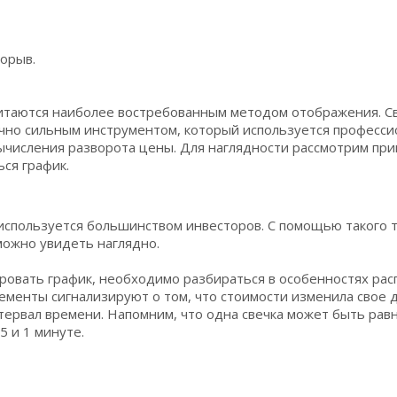
орыв.
читаются наиболее востребованным методом отображения. Св
очно сильным инструментом, который используется професс
числения разворота цены. Для наглядности рассмотрим прим
ься график.
 используется большинством инвесторов. С помощью такого 
ожно увидеть наглядно.
ровать график, необходимо разбираться в особенностях ра
ементы сигнализируют о том, что стоимости изменила свое 
ервал времени. Напомним, что одна свечка может быть рав
 5 и 1 минуте.