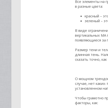
Все элементы на г
в разные цвета:
красный – эт
зеленый – эт
В виде ограничени
вертикальных МА п
появляющиеся за п
Размер тени и тел
длинная тень. Нал
сказать точно, ка
О мощном трендов
случае, нет каких
установленном на
Чтобы грамотно пр
факторы, как: