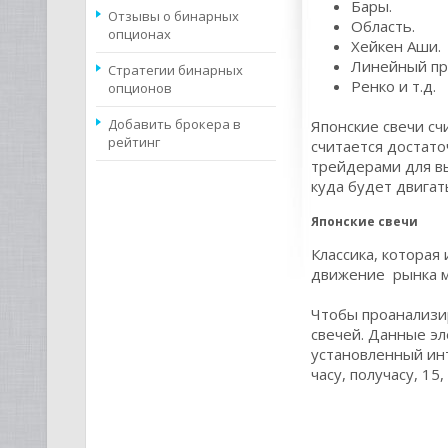
Бары.
Отзывы о бинарных
Область.
опционах
Хейкен Аши.
Линейный пр
Стратегии бинарных
Ренко и т.д.
опционов
Добавить брокера в
Японские свечи с
рейтинг
считается достат
трейдерами для вы
куда будет двигат
Японские свечи
Классика, которая
движение рынка м
Чтобы проанализи
свечей. Данные эл
установленный инт
часу, получасу, 15,