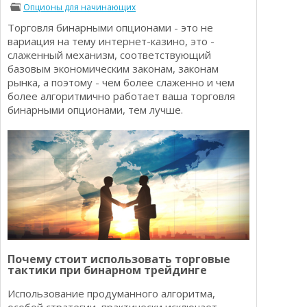
Опционы для начинающих
Определения
Психологии трейдинга
Торговля бинарными опционами - это не
Опционы для начинающих
Отзывы о бинарных опционах
вариация на тему интернет-казино, это -
Стратегии
слаженный механизм, соответствующий
Стратегии бинарных опционов
базовым экономическим законам, законам
Торговля Kриптовалютой
рынка, а поэтому - чем более слаженно и чем
Добавить брокера в рейтинг
более алгоритмично работает ваша торговля
бинарными опционами, тем лучше.
Почему стоит использовать торговые
тактики при бинарном трейдинге
Использование продуманного алгоритма,