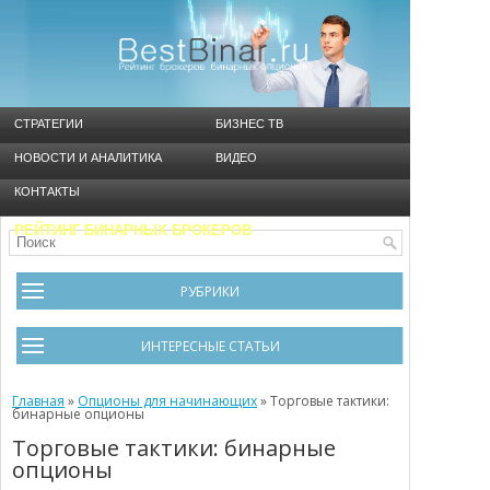
СТРАТЕГИИ
БИЗНЕС ТВ
НОВОСТИ И АНАЛИТИКА
ВИДЕО
КОНТАКТЫ
РЕЙТИНГ БИНАРНЫХ БРОКЕРОВ
РУБРИКИ
Брокеры
ИНТЕРЕСНЫЕ СТАТЬИ
Видео
Черный список брокеров
Главная
Инструменты
»
Опционы для начинающих
»
Торговые тактики:
бинарные опционы
Cтратегия Мартингейл
Новости и Аналитика
Торговые тактики: бинарные
опционы
Общая информация
Ошибки в бинарном трейдинге