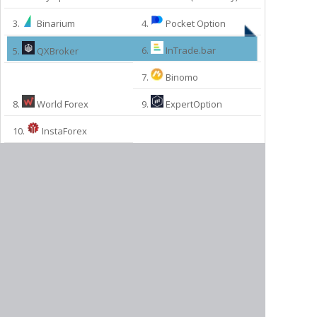
3.
Binarium
4.
Pocket Option
6.
InTrade.bar
5.
QXBroker
7.
Binomo
8.
World Forex
9.
ExpertOption
МЫ РЕКОМЕНДУЕМ:
10.
InstaForex