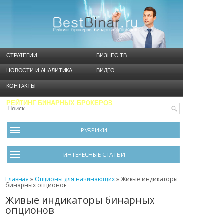
СТРАТЕГИИ
БИЗНЕС ТВ
НОВОСТИ И АНАЛИТИКА
ВИДЕО
КОНТАКТЫ
РЕЙТИНГ БИНАРНЫХ БРОКЕРОВ
РУБРИКИ
Брокеры
ИНТЕРЕСНЫЕ СТАТЬИ
Видео
Черный список брокеров
Главная
Инструменты
»
Опционы для начинающих
»
Живые индикаторы
бинарных опционов
Cтратегия Мартингейл
Новости и Аналитика
Живые индикаторы бинарных
опционов
Общая информация
Ошибки в бинарном трейдинге