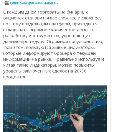
Опционы для начинающих
Определения
Психологии трейдинга
С каждым днем торговать на бинарных
Опционы для начинающих
Отзывы о бинарных опционах
опционах становится все сложнее и сложнее,
Стратегии
поэтому владельцам платформ, приходится
Стратегии бинарных опционов
вкладывать огромное количество денег в
Торговля Kриптовалютой
разработку инструментов, упрощающих
Добавить брокера в рейтинг
данную процедуру. Огромной популярностью,
при этом, пользуются живые индикаторы,
которые информируют брокера о текущей
информации на рынке. Правильно используя и
читая такие индикаторы, можно повысить
уровень заключенных сделок на 20-30
процентов.