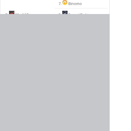
7.
Binomo
8.
World Forex
9.
ExpertOption
МЫ РЕКОМЕНДУЕМ:
10.
InstaForex
БЕСПЛАТНЫЙ ДЕМО СЧЕТ