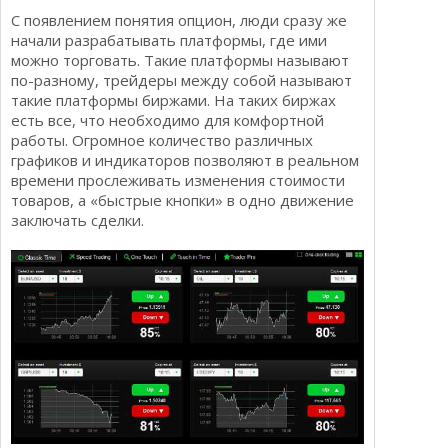
Определения
Психологии трейдинга
С появлением понятия опцион, люди сразу же
начали разрабатывать платформы, где ими
Опционы для начинающих
Отзывы о бинарных опционах
можно торговать. Такие платформы называют
Стратегии
по-разному, трейдеры между собой называют
Стратегии бинарных опционов
такие платформы биржами. На таких биржах
Торговля Kриптовалютой
есть все, что необходимо для комфортной
Добавить брокера в рейтинг
работы. Огромное количество различных
графиков и индикаторов позволяют в реальном
времени прослеживать изменения стоимости
товаров, а «быстрые кнопки» в одно движение
заключать сделки.