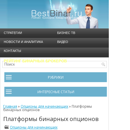
СТРАТЕГИИ
БИЗНЕС ТВ
НОВОСТИ И АНАЛИТИКА
ВИДЕО
КОНТАКТЫ
РЕЙТИНГ БИНАРНЫХ БРОКЕРОВ
РУБРИКИ
Брокеры
ИНТЕРЕСНЫЕ СТАТЬИ
Видео
Черный список брокеров
Главная
Инструменты
»
Опционы для начинающих
»
Платформы
бинарных опционов
Cтратегия Мартингейл
Новости и Аналитика
Платформы бинарных опционов
Общая информация
Ошибки в бинарном трейдинге
Опционы для начинающих