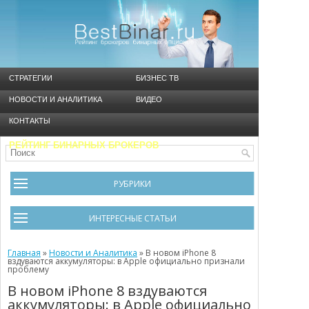
СТРАТЕГИИ
БИЗНЕС ТВ
НОВОСТИ И АНАЛИТИКА
ВИДЕО
КОНТАКТЫ
РЕЙТИНГ БИНАРНЫХ БРОКЕРОВ
РУБРИКИ
Брокеры
ИНТЕРЕСНЫЕ СТАТЬИ
Видео
Черный список брокеров
Главная
Инструменты
»
Новости и Аналитика
»
В новом iPhone 8
вздуваются аккумуляторы: в Apple официально признали
проблему
Cтратегия Мартингейл
Новости и Аналитика
В новом iPhone 8 вздуваются
Общая информация
Ошибки в бинарном трейдинге
аккумуляторы: в Apple официально