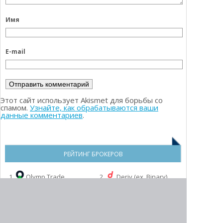
Имя
E-mail
Этот сайт использует Akismet для борьбы со
спамом.
Узнайте, как обрабатываются ваши
данные комментариев
.
РЕЙТИНГ БРОКЕРОВ
1.
Olymp Trade
2.
Deriv (ex. Binary)
3.
Binarium
4.
Pocket Option
6.
InTrade.bar
5.
QXBroker