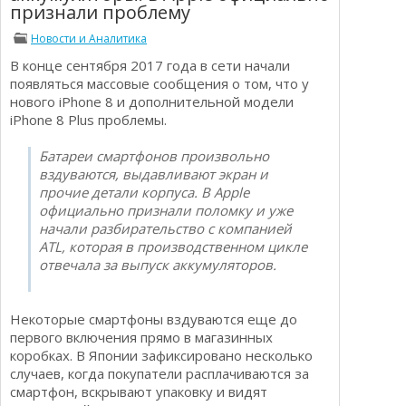
признали проблему
Определения
Психологии трейдинга
Опционы для начинающих
Новости и Аналитика
Отзывы о бинарных опционах
В конце сентября 2017 года в сети начали
Стратегии
Стратегии бинарных опционов
появляться массовые сообщения о том, что у
Торговля Kриптовалютой
нового iPhone 8 и дополнительной модели
Добавить брокера в рейтинг
iPhone 8 Plus проблемы.
Батареи смартфонов произвольно
вздуваются, выдавливают экран и
прочие детали корпуса. В Apple
официально признали поломку и уже
начали разбирательство с компанией
ATL, которая в производственном цикле
отвечала за выпуск аккумуляторов.
Некоторые смартфоны вздуваются еще до
первого включения прямо в магазинных
коробках. В Японии зафиксировано несколько
случаев, когда покупатели расплачиваются за
смартфон, вскрывают упаковку и видят