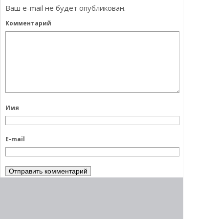
Ваш e-mail не будет опубликован.
Комментарий
Имя
E-mail
Этот сайт использует Akismet для борьбы со
спамом.
Узнайте, как обрабатываются ваши
данные комментариев
.