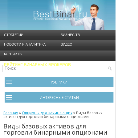
СТРАТЕГИИ
БИЗНЕС ТВ
НОВОСТИ И АНАЛИТИКА
ВИДЕО
КОНТАКТЫ
РЕЙТИНГ БИНАРНЫХ БРОКЕРОВ
РУБРИКИ
Брокеры
ИНТЕРЕСНЫЕ СТАТЬИ
Видео
Черный список брокеров
Главная
Инструменты
»
Опционы для начинающих
»
Виды базовых
активов для торговли бинарными опционами
Cтратегия Мартингейл
Новости и Аналитика
Виды базовых активов для
торговли бинарными опционами
Общая информация
Ошибки в бинарном трейдинге