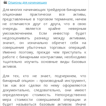
Опционы для начинающих
Определения
Психологии трейдинга
Для многих начинающих трейдеров бинарными
Опционы для начинающих
Отзывы о бинарных опционах
опционами практически все активы,
Стратегии
представленные в торговом терминале, ничем
Стратегии бинарных опционов
не отличаются друг от друга, что в свою
Торговля Kриптовалютой
очередь является крайне неверным
Добавить брокера в рейтинг
умозаключением. Если инвестор будет
недооценивать разницу между активами,
значит, он изначально обречет себя на
совершения убыточных торговых операций.
Именно поэтому, прежде чем приступать к
работе с бинарными контрактами, необходимо
тщательно изучить основные виды базовых
активов.
Для тех, кто не знает, подчеркнем, что
бинарный опцион – производный инструмент,
так как все сделки по нему оформляются
документально, следовательно, они имеют
определенную стоимость. Непосредственно
мера стоимости совершаемой операции и
будет называться базовым активом. Иначе