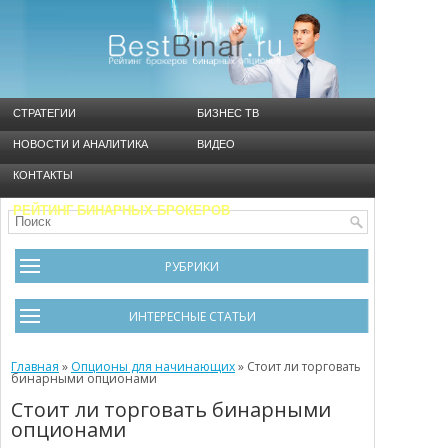
СТРАТЕГИИ
БИЗНЕС ТВ
НОВОСТИ И АНАЛИТИКА
ВИДЕО
КОНТАКТЫ
РЕЙТИНГ БИНАРНЫХ БРОКЕРОВ
РУБРИКИ
Брокеры
ИНТЕРЕСНЫЕ СТАТЬИ
Видео
Черный список брокеров
Главная
Инструменты
»
Опционы для начинающих
»
Стоит ли торговать
бинарными опционами
Cтратегия Мартингейл
Новости и Аналитика
Стоит ли торговать бинарными
опционами
Общая информация
Ошибки в бинарном трейдинге