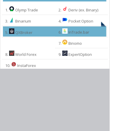
1.
Olymp Trade
2.
Deriv (ex. Binary)
3.
Binarium
4.
Pocket Option
6.
InTrade.bar
5.
QXBroker
7.
Binomo
8.
World Forex
9.
ExpertOption
МЫ РЕКОМЕНДУЕМ:
10.
InstaForex