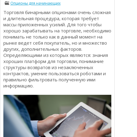
Опционы для начинающих
Определения
Психологии трейдинга
Торговля бинарными опционами очень сложная
Опционы для начинающих
Отзывы о бинарных опционах
и длительная процедура, которая требует
Стратегии
массы приложенных усилий. Для того чтобы
Стратегии бинарных опционов
хорошо зарабатывать на торговле, необходимо
Торговля Kриптовалютой
понимать не только как в данный момент на
Добавить брокера в рейтинг
рынке ведет себя покупатель, но и множество
других, дополнительных факторов.
Определяющими из которых являются: знания
хороших платформ для торговли, понимание
структуры возвратов из незаключенных
контрактов, умение пользоваться роботами и
правильно фильтровать полученную ими
информацию.