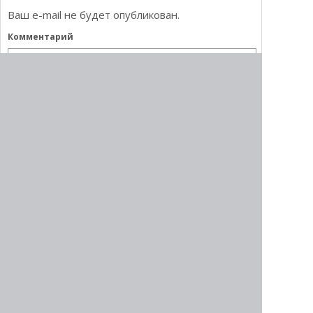
Ваш e-mail не будет опубликован.
Комментарий
Имя
E-mail
Этот сайт использует Akismet для борьбы со
спамом.
Узнайте, как обрабатываются ваши
данные комментариев
.