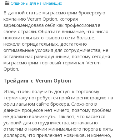
Опционы для начинающих
Определения
Психологии трейдинга
В данной статье мы рассмотрим брокерскую
Опционы для начинающих
Отзывы о бинарных опционах
компанию Verum Option, которая
Стратегии
зарекомендовала себя как профессионал в
Стратегии бинарных опционов
своей отрасли. Обратите внимание, что число
Торговля Kриптовалютой
положительных отзывов в сети больше,
Добавить брокера в рейтинг
нежели отрицательных, достаточно
оптимальные условия для сотрудничества, не
оставили нас равнодушными, поэтому сегодня
мы рассмотрим торговый терминал Verum
Option.
Трейдинг с Verum Option
Итак, чтобы получить доступ к торговому
терминалу потребуется пройти регистрацию на
официальном сайте брокера. Сложного в
данном процессе нет ничего, поэтому проблем
не должно возникнуть. Так вот, что касается
условий для сотрудничества, изначально
отметим о наличии минимального порога в пять
долларов, что привлекает новичков, и конечно,