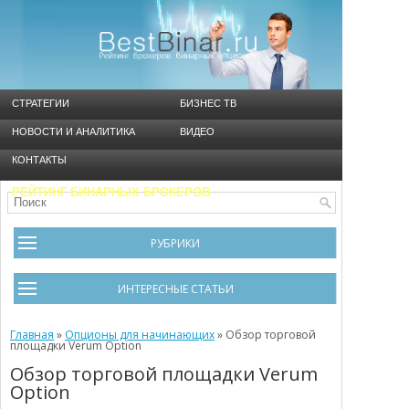
СТРАТЕГИИ
БИЗНЕС ТВ
НОВОСТИ И АНАЛИТИКА
ВИДЕО
КОНТАКТЫ
РЕЙТИНГ БИНАРНЫХ БРОКЕРОВ
РУБРИКИ
Брокеры
ИНТЕРЕСНЫЕ СТАТЬИ
Видео
Черный список брокеров
Главная
Инструменты
»
Опционы для начинающих
»
Обзор торговой
площадки Verum Option
Cтратегия Мартингейл
Новости и Аналитика
Обзор торговой площадки Verum
Option
Общая информация
Ошибки в бинарном трейдинге