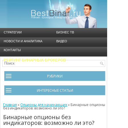
СТРАТЕГИИ
БИЗНЕС ТВ
НОВОСТИ И АНАЛИТИКА
ВИДЕО
КОНТАКТЫ
РЕЙТИНГ БИНАРНЫХ БРОКЕРОВ
РУБРИКИ
Брокеры
ИНТЕРЕСНЫЕ СТАТЬИ
Видео
Черный список брокеров
Главная
Инструменты
»
Опционы для начинающих
»
Бинарные опционы
без индикаторов: возможно ли это?
Cтратегия Мартингейл
Новости и Аналитика
Бинарные опционы без
индикаторов: возможно ли это?
Общая информация
Ошибки в бинарном трейдинге