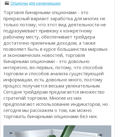
Опционы для начинающих
Определения
Психологии трейдинга
Торговля бинарными опционами - это
Опционы для начинающих
Отзывы о бинарных опционах
прекрасный вариант заработка для многих не
Стратегии
только потому, что этот вид деятельности не
Стратегии бинарных опционов
подразумевает привязку к конкретному
Торговля Kриптовалютой
рабочему месту, обеспечивает трейдера
Добавить брокера в рейтинг
достаточно приличным доходом, а также
позволяет быть в курсе большинства мировых
и экономических новостей, торговля
бинарными опционами - это довольно
интересно, во-первых, потому, что способов
торговли и способов анализа существующей
информации, есть довольно много, поэтому
процесс получается весьма увлекательным.
Сегодня трейдерам предлагается множество
стратегий торговли. Многие из них
предполагают использование индикаторов, но
сегодня мы расскажем о том, как можно
торговать бинарными опционами без них.