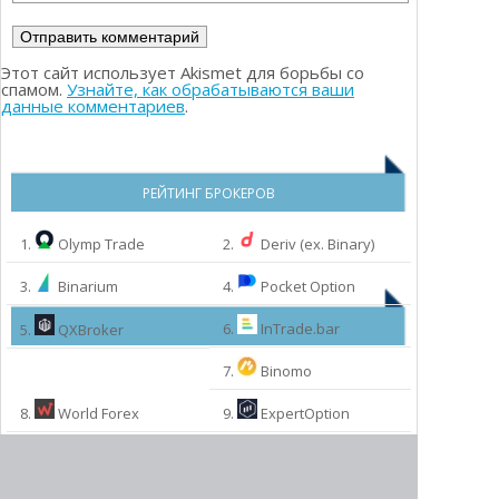
Этот сайт использует Akismet для борьбы со
спамом.
Узнайте, как обрабатываются ваши
данные комментариев
.
РЕЙТИНГ БРОКЕРОВ
1.
Olymp Trade
2.
Deriv (ex. Binary)
3.
Binarium
4.
Pocket Option
6.
InTrade.bar
5.
QXBroker
7.
Binomo
8.
World Forex
9.
ExpertOption
МЫ РЕКОМЕНДУЕМ:
10.
InstaForex