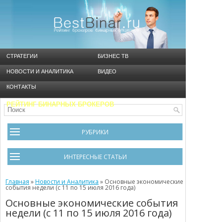
СТРАТЕГИИ
БИЗНЕС ТВ
НОВОСТИ И АНАЛИТИКА
ВИДЕО
КОНТАКТЫ
РЕЙТИНГ БИНАРНЫХ БРОКЕРОВ
РУБРИКИ
Брокеры
ИНТЕРЕСНЫЕ СТАТЬИ
Видео
Черный список брокеров
Главная
Инструменты
»
Новости и Аналитика
»
Основные экономические
события недели (с 11 по 15 июля 2016 года)
Cтратегия Мартингейл
Новости и Аналитика
Основные экономические события
недели (с 11 по 15 июля 2016 года)
Общая информация
Ошибки в бинарном трейдинге