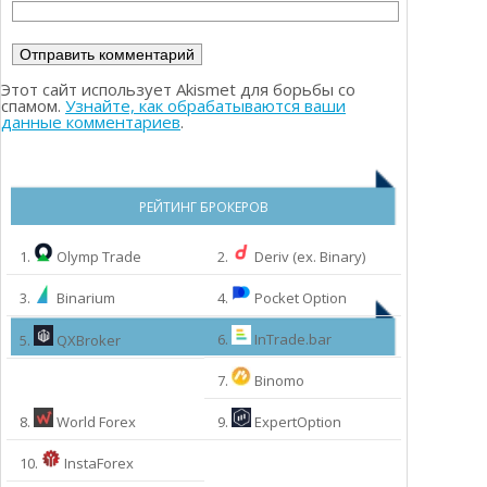
Этот сайт использует Akismet для борьбы со
спамом.
Узнайте, как обрабатываются ваши
данные комментариев
.
РЕЙТИНГ БРОКЕРОВ
1.
Olymp Trade
2.
Deriv (ex. Binary)
3.
Binarium
4.
Pocket Option
6.
InTrade.bar
5.
QXBroker
7.
Binomo
8.
World Forex
9.
ExpertOption
МЫ РЕКОМЕНДУЕМ:
10.
InstaForex