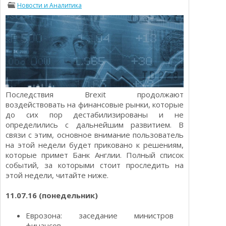
Новости и Аналитика
Определения
Психологии трейдинга
Опционы для начинающих
Отзывы о бинарных опционах
Стратегии
Стратегии бинарных опционов
Торговля Kриптовалютой
Добавить брокера в рейтинг
Последствия Brexit продолжают
воздействовать на финансовые рынки, которые
до сих пор дестабилизированы и не
определились с дальнейшим развитием. В
связи с этим, основное внимание пользователь
на этой недели будет приковано к решениям,
которые примет Банк Англии. Полный список
событий, за которыми стоит проследить на
этой недели, читайте ниже.
11.07.16 (понедельник)
Еврозона: заседание министров
финансов.