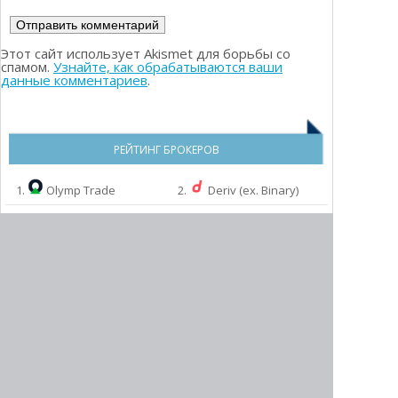
Этот сайт использует Akismet для борьбы со
спамом.
Узнайте, как обрабатываются ваши
данные комментариев
.
РЕЙТИНГ БРОКЕРОВ
1.
Olymp Trade
2.
Deriv (ex. Binary)
3.
Binarium
4.
Pocket Option
6.
InTrade.bar
5.
QXBroker
7.
Binomo
8.
World Forex
9.
ExpertOption
МЫ РЕКОМЕНДУЕМ:
10.
InstaForex