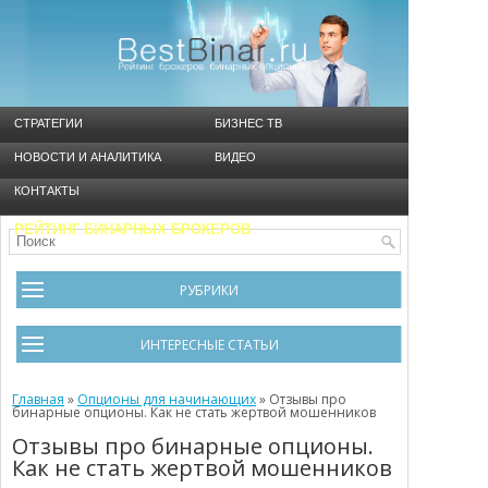
СТРАТЕГИИ
БИЗНЕС ТВ
НОВОСТИ И АНАЛИТИКА
ВИДЕО
КОНТАКТЫ
РЕЙТИНГ БИНАРНЫХ БРОКЕРОВ
РУБРИКИ
Брокеры
ИНТЕРЕСНЫЕ СТАТЬИ
Видео
Черный список брокеров
Главная
Инструменты
»
Опционы для начинающих
»
Отзывы про
бинарные опционы. Как не стать жертвой мошенников
Cтратегия Мартингейл
Новости и Аналитика
Отзывы про бинарные опционы.
Как не стать жертвой мошенников
Общая информация
Ошибки в бинарном трейдинге