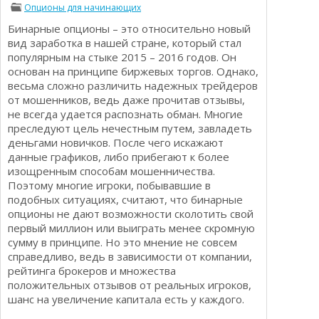
Опционы для начинающих
Определения
Психологии трейдинга
Бинарные опционы – это относительно новый
Опционы для начинающих
Отзывы о бинарных опционах
вид заработка в нашей стране, который стал
Стратегии
популярным на стыке 2015 – 2016 годов. Он
Стратегии бинарных опционов
основан на принципе биржевых торгов. Однако,
Торговля Kриптовалютой
весьма сложно различить надежных трейдеров
Добавить брокера в рейтинг
от мошенников, ведь даже прочитав отзывы,
не всегда удается распознать обман. Многие
преследуют цель нечестным путем, завладеть
деньгами новичков. После чего искажают
данные графиков, либо прибегают к более
изощренным способам мошенничества.
Поэтому многие игроки, побывавшие в
подобных ситуациях, считают, что бинарные
опционы не дают возможности сколотить свой
первый миллион или выиграть менее скромную
сумму в принципе. Но это мнение не совсем
справедливо, ведь в зависимости от компании,
рейтинга брокеров и множества
положительных отзывов от реальных игроков,
шанс на увеличение капитала есть у каждого.