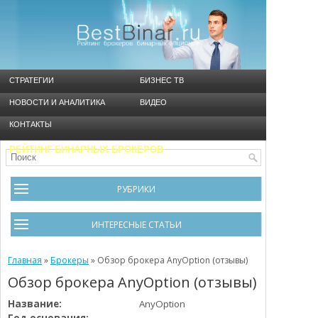
СТРАТЕГИИ
БИЗНЕС ТВ
НОВОСТИ И АНАЛИТИКА
ВИДЕО
КОНТАКТЫ
РЕЙТИНГ БИНАРНЫХ БРОКЕРОВ
РУБРИКИ
Брокеры
ИНТЕРЕСНЫЕ СТАТЬИ
Видео
Черный список брокеров
Главная
Инструменты
»
Брокеры
»
Обзор брокера AnyOption (отзывы)
Обзор брокера AnyOption (отзывы)
Cтратегия Мартингейл
Новости и Аналитика
Название:
AnyOption
Общая информация
Ошибки в бинарном трейдинге