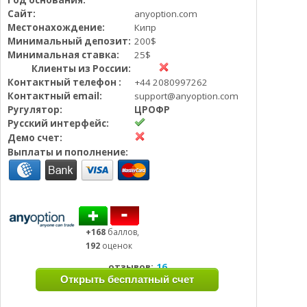
Год основания:
Определения
Психологии трейдинга
Сайт:
anyoption.com
Местонахождение:
Кипр
Опционы для начинающих
Отзывы о бинарных опционах
Минимальный депозит:
200$
Стратегии
Минимальная ставка:
25$
Стратегии бинарных опционов
Клиенты из России:
Торговля Kриптовалютой
Контактный телефон :
+44 2080997262
Добавить брокера в рейтинг
Контактный email:
support@anyoption.com
Ругулятор:
ЦРОФР
Русский интерфейс:
Демо счет:
Выплаты и пополнение:
+168
баллов,
192
оценок
отзывов:
16
Открыть бесплатный счет