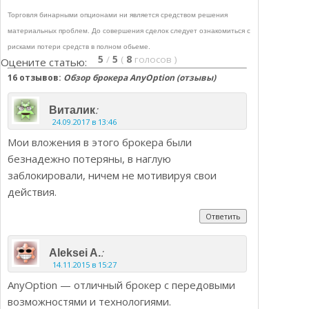
Торговля бинарными опционами ни является средством решения
материальных проблем. До совершения сделок следует ознакомиться с
рисками потери средств в полном обьеме.
5
/
5
(
8
голосов
)
Оцените статью:
16 отзывов:
Обзор брокера AnyOption (отзывы)
:
Виталик
24.09.2017 в 13:46
Мои вложения в этого брокера были
безнадежно потеряны, в наглую
заблокировали, ничем не мотивируя свои
действия.
Ответить
:
Aleksei A.
14.11.2015 в 15:27
AnyOption — отличный брокер с передовыми
возможностями и технологиями.