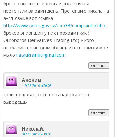
брокер выслал все деньги после пятой
претензии за один день. Претензию писала на
англ. языке вот ссылка
http://www.cysec.gov.cy/en-GB/complaints/cifs/
брокер эниопшин у них проходит как (
Ouroboros Derivatives Trading Ltd) У кого
проблемы с выводом обращайтесь помогу мое
мыло
nataukrain0@gmail.com
Ответить
:
Аноним
19.08.2016 в 20:03
твои то лежат, хоть есть надежда что
выведешь
Ответить
:
Николай
02.10.2014 в 19:04