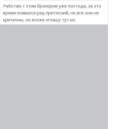
Работаю с этим брокером уже пол года, за это
время появился ряд притензий, но все они не
критичны, но всеже оглашу тут их:
— с документами слишком дотошны(особенно
при выводе) — поэтому регистрируйтесь
только на свои паспортные данные
— туговато у них с инструментами анализа,
приходится пользоваться для анализа мето-
трейдером, хотя я бы им пользовался у любого
брокера
Ответить
:
Evgeniy
26.03.2014 в 00:23
Хороший брокер, мне очень нравится!
Ответить
Добавить комментарий