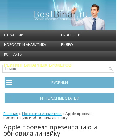
СТРАТЕГИИ
БИЗНЕС ТВ
НОВОСТИ И АНАЛИТИКА
ВИДЕО
КОНТАКТЫ
РЕЙТИНГ БИНАРНЫХ БРОКЕРОВ
РУБРИКИ
Брокеры
ИНТЕРЕСНЫЕ СТАТЬИ
Видео
Черный список брокеров
Главная
Инструменты
»
Новости и Аналитика
»
Apple провела
презентацию и обновила линейку
Cтратегия Мартингейл
Новости и Аналитика
Apple провела презентацию и
обновила линейку
Общая информация
Ошибки в бинарном трейдинге