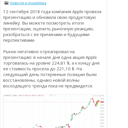
Новости и Аналитика
Определения
Психологии трейдинга
12 сентября 2018 года компания Apple провела
Опционы для начинающих
Отзывы о бинарных опционах
презентацию и обновила свою продуктовую
Стратегии
линейку. Вы можете посмотреть итоги
Стратегии бинарных опционов
презентации, оценить рыночную реакцию,
Торговля Kриптовалютой
разобраться с ее причинами и будущими
Добавить брокера в рейтинг
перспективами.
Рынок негативно отреагировал на
презентацию: в начале дня одна акция Apple
торговалась на уровне 224,81 $, а к концу дня
ее стоимость просела до 221,10 $. На
следующий день потерянные позиции были
восстановлены, однако новой волны
восходящего тренда пока не предвидится.