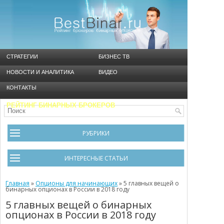
СТРАТЕГИИ
БИЗНЕС ТВ
НОВОСТИ И АНАЛИТИКА
ВИДЕО
КОНТАКТЫ
РЕЙТИНГ БИНАРНЫХ БРОКЕРОВ
РУБРИКИ
Брокеры
ИНТЕРЕСНЫЕ СТАТЬИ
Видео
Черный список брокеров
Главная
Инструменты
»
Опционы для начинающих
»
5 главных вещей о
бинарных опционах в России в 2018 году
Cтратегия Мартингейл
Новости и Аналитика
5 главных вещей о бинарных
опционах в России в 2018 году
Общая информация
Ошибки в бинарном трейдинге