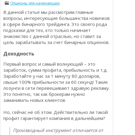
Опционы для начинающих
Определения
Психологии трейдинга
В данной статье мы рассмотрим главные
Опционы для начинающих
Отзывы о бинарных опционах
вопросы, интересующие большинства новичков
Стратегии
в сфере бинарного трейдинга. Это своего рода
Стратегии бинарных опционов
подсказки для тех, кто только начинает
Торговля Kриптовалютой
знакомство с данной отраслью, но ставит за
Добавить брокера в рейтинг
цель зарабатывать за счет бинарных опционов.
Доходность
Первый вопрос и самый волнующий – это
заработок, сумма профита, прибыльность и т.д.
Заработайте у нас за 1 минуту 80 долларов,
свыше 100% прибыльности за 60 секунд! Такие
лозунги в сети перевешивают здравую рекламу.
Это понятно, так как брокерам нужно
заманивать новых клиентов.
Но, сейчас не об этом. Действительно ли такой
профит гарантирует компания в дальнейшем?
Производный инструмент отличается от