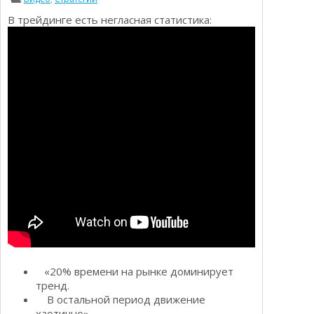
Определения
Психологии трейдинга
В трейдинге есть негласная статистика:
Опционы для начинающих
Отзывы о бинарных опционах
Стратегии
Стратегии бинарных опционов
Торговля Kриптовалютой
Добавить брокера в рейтинг
«20% времени на рынке доминирует
тренд.
В остальной период движение
хаотично».