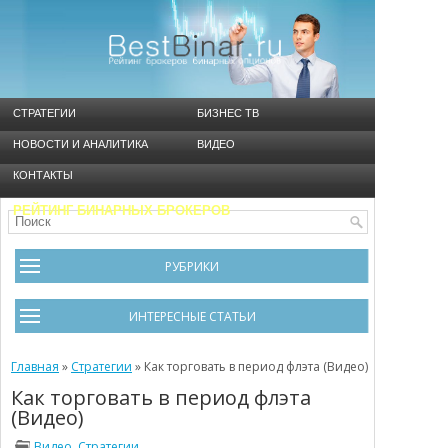
СТРАТЕГИИ
БИЗНЕС ТВ
НОВОСТИ И АНАЛИТИКА
ВИДЕО
КОНТАКТЫ
РЕЙТИНГ БИНАРНЫХ БРОКЕРОВ
РУБРИКИ
Брокеры
ИНТЕРЕСНЫЕ СТАТЬИ
Видео
Черный список брокеров
Главная
Инструменты
»
Стратегии
»
Как торговать в период флэта (Видео)
Как торговать в период флэта
Cтратегия Мартингейл
Новости и Аналитика
(Видео)
Общая информация
Ошибки в бинарном трейдинге
Видео
,
Стратегии