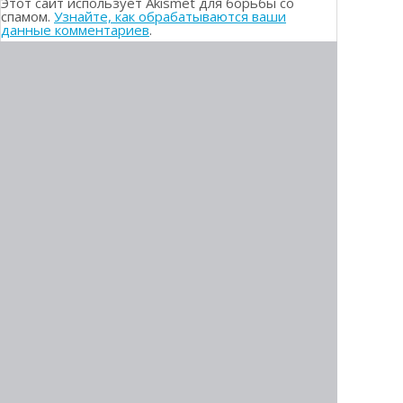
Этот сайт использует Akismet для борьбы со
спамом.
Узнайте, как обрабатываются ваши
данные комментариев
.
РЕЙТИНГ БРОКЕРОВ
1.
Olymp Trade
2.
Deriv (ex. Binary)
3.
Binarium
4.
Pocket Option
6.
InTrade.bar
5.
QXBroker
7.
Binomo
8.
World Forex
9.
ExpertOption
МЫ РЕКОМЕНДУЕМ:
10.
InstaForex