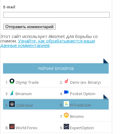
E-mail
Этот сайт использует Akismet для борьбы со
спамом.
Узнайте, как обрабатываются ваши
данные комментариев
.
РЕЙТИНГ БРОКЕРОВ
1.
Olymp Trade
2.
Deriv (ex. Binary)
3.
Binarium
4.
Pocket Option
6.
InTrade.bar
5.
QXBroker
7.
Binomo
8.
World Forex
9.
ExpertOption