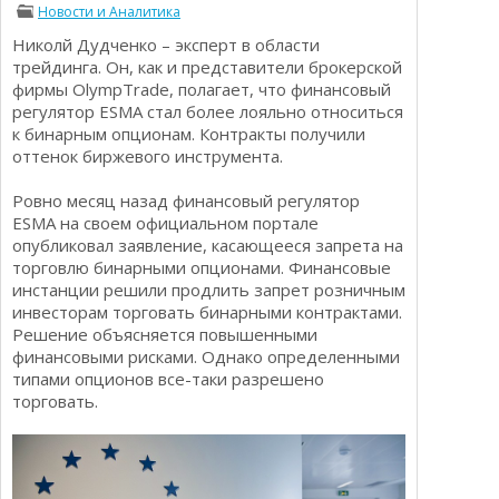
Новости и Аналитика
Определения
Психологии трейдинга
Николй Дудченко – эксперт в области
Опционы для начинающих
Отзывы о бинарных опционах
трейдинга. Он, как и представители брокерской
Стратегии
фирмы OlympTrade, полагает, что финансовый
Стратегии бинарных опционов
регулятор ESMA стал более лояльно относиться
Торговля Kриптовалютой
к бинарным опционам. Контракты получили
Добавить брокера в рейтинг
оттенок биржевого инструмента.
Ровно месяц назад финансовый регулятор
ESMA на своем официальном портале
опубликовал заявление, касающееся запрета на
торговлю бинарными опционами. Финансовые
инстанции решили продлить запрет розничным
инвесторам торговать бинарными контрактами.
Решение объясняется повышенными
финансовыми рисками. Однако определенными
типами опционов все-таки разрешено
торговать.