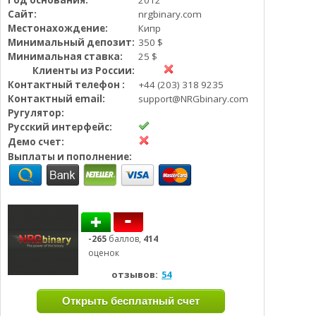
Год основания:
2012
Определения
Психологии трейдинга
Сайт:
nrgbinary.com
Местонахождение:
Кипр
Опционы для начинающих
Отзывы о бинарных опционах
Минимальный депозит:
350 $
Стратегии
Минимальная ставка:
25 $
Стратегии бинарных опционов
Клиенты из России:
Торговля Kриптовалютой
Контактный телефон :
+44 (203) 318 9235
Добавить брокера в рейтинг
Контактный email:
support@NRGbinary.com
Ругулятор:
Русский интерфейс:
Демо счет:
Выплаты и пополнение:
-265
баллов,
414
оценок
отзывов:
54
Открыть бесплатный счет