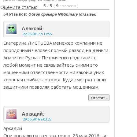
рисками потери средств в полном обьеме.
5
/
5
(
9
голосов
)
Оцените статью:
54 отзывов:
Обзор брокера NRGbinary (отзывы)
:
Алексей
22.06.2017 в 17:55
Екатерина ЛИСТЬЕВА менежер компании не
порядочный человек полный развод на деньги
Аналитик Руслан Петриченко подставит в
любой момент не связывайтесь сними это
мошенники ответственности ни какой,а уних
хорошая прибыль развод. Куда смотрят наши
защитники позволяя работать мошеникам.
Ответить
:
Аркадий
29.05.2016 в 03:22
Аркадий
Они пропали на год это точно. 25 мая 2016 г я