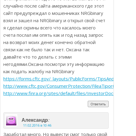
случайно после сайта американского где этот
сайт предупреждал о мошенниках NRGbinary
взял и зашел на NRGbinary и открыл свой счет
я cделал скрины всего что касалось моего
счета послал им опять как и год назад запрос
на возврат моих денег конечно обратной
связи как не было так и нет. Оксана так
давайте что то делать c этими
негодяями.Оксана посмотри эту информацию
как подать жалобу на NRGbinary
https://forms.cftc.gov/_layouts/PublicForms/TipsAndComplaint
http://www.cftc.gov/ConsumerProtection/FileaTiporComplaint/
http://www.finra.org/sites/default/files/InvestorDocument/p1
Ответить
:
Александр
11.02.2016 в 10:46
Заработал много. Но вывести смог только свой