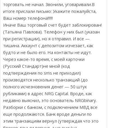
торговать не начал. Звонили, уговаривали.В
итоге прислали письмо: Укажите пожалуйста,
Ваш номер телефона!!!!!!
Иначе Ваш торговый счет будет заблокирован!
(Татьяна Павлова). Телефон у них был (указан
при регистрации), но я отправил. И все —
тишина. Аккаунт с депозитом изчезает, как
будто и не было его. На контакты не идут.
Через какое-то время, с моей карточки
(Русский Стандарт)не мной (код
подтверждения по sms не приходил)
производятся несколько транзакций (до
полного исчезновения денег — 50 штук
рубликами) в адрес NRG Capital. Вроде, как
недавно выяснил, это основатель NRGbinary.
Разборки с банком, с подключением МВД все
еще продолжаются. Банк вроде деньги по
этим транзакциям вернул (утверждая что это
брокер деньги вернул, а не они (на