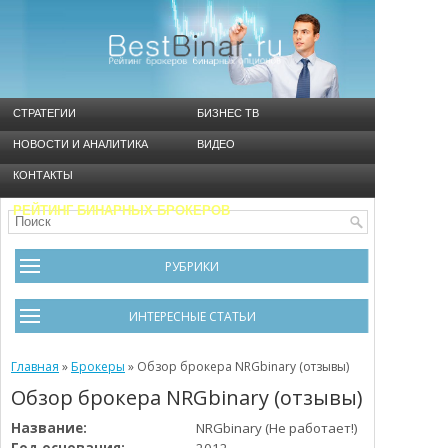
СТРАТЕГИИ
БИЗНЕС ТВ
НОВОСТИ И АНАЛИТИКА
ВИДЕО
КОНТАКТЫ
РЕЙТИНГ БИНАРНЫХ БРОКЕРОВ
РУБРИКИ
Брокеры
ИНТЕРЕСНЫЕ СТАТЬИ
Видео
Черный список брокеров
Главная
Инструменты
»
Брокеры
»
Обзор брокера NRGbinary (отзывы)
Обзор брокера NRGbinary (отзывы)
Cтратегия Мартингейл
Новости и Аналитика
Название:
NRGbinary (Не работает!)
Общая информация
Ошибки в бинарном трейдинге