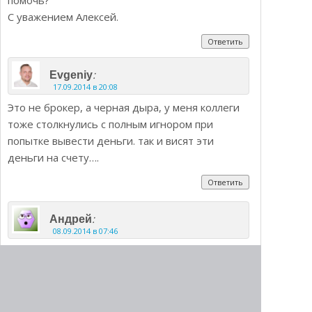
С уважением Алексей.
Ответить
:
Evgeniy
17.09.2014 в 20:08
Это не брокер, а черная дыра, у меня коллеги
тоже столкнулись с полным игнором при
попытке вывести деньги. так и висят эти
деньги на счету….
Ответить
:
Андрей
08.09.2014 в 07:46
Деньги не выводятся! 4 месяца не могу
вывести свой депозит. На письма отвечают
редко и постоянно футболят. Не встревайте в
эту аферу.