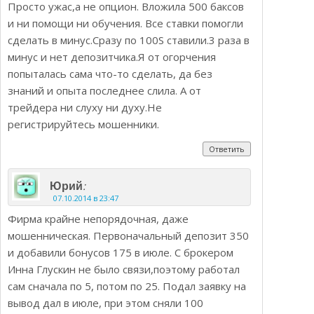
Просто ужас,а не опцион. Вложила 500 баксов
и ни помощи ни обучения. Все ставки помогли
сделать в минус.Сразу по 100S ставили.3 раза в
минус и нет депозитчика.Я от огорчения
попыталась сама что-то сделать, да без
знаний и опыта последнее слила. А от
трейдера ни слуху ни духу.Не
регистрируйтесь мошенники.
Ответить
:
Юрий
07.10.2014 в 23:47
Фирма крайне непорядочная, даже
мошенническая. Первоначальный депозит 350
и добавили бонусов 175 в июле. С брокером
Инна Глускин не было связи,поэтому работал
сам сначала по 5, потом по 25. Подал заявку на
вывод дал в июле, при этом сняли 100