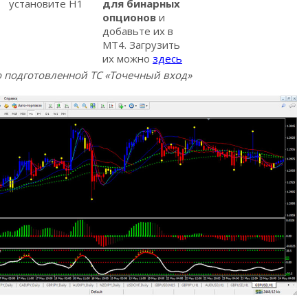
установите Н1
для бинарных
опционов
и
добавьте их в
МТ4. Загрузить
их можно
здесь
 подготовленной ТС «Точечный вход»