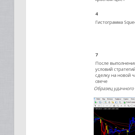
4
Гистограмма Sque
7
После выполнения
условий стратеги
сделку на новой 
свече
Образец удачного