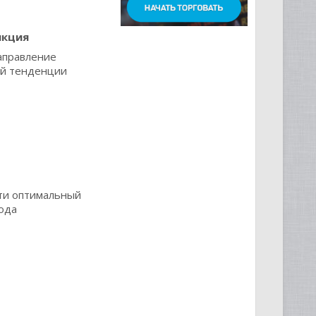
нкция
аправление
й тенденции
ти оптимальный
ода