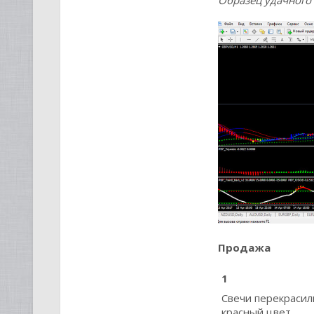
Образец удачного
Продажа
1
Свечи перекрасил
красный цвет