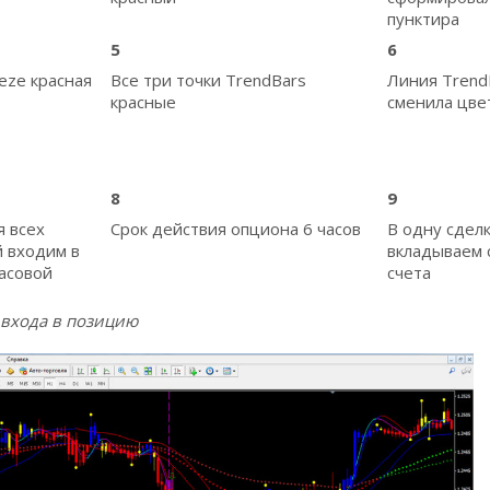
пунктира
5
6
eze красная
Все три точки TrendBars
Линия Trend
красные
сменила цве
8
9
 всех
Срок действия опциона 6 часов
В одну сделк
й входим в
вкладываем 
часовой
счета
 входа в позицию