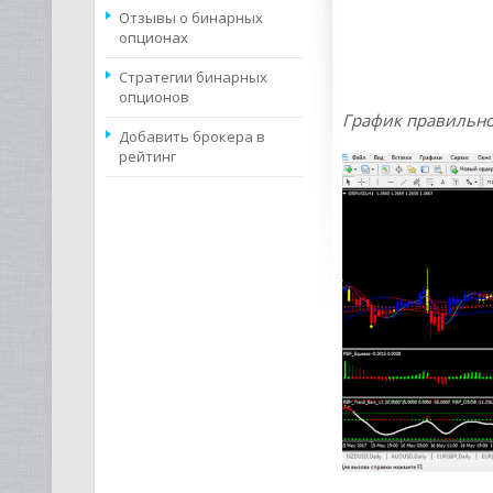
Отзывы о бинарных
опционах
Стратегии бинарных
опционов
График правильно
Добавить брокера в
рейтинг