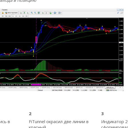
 входа в позицию
2
3
ись в
FiTunnel окрасил две линии в
Индикатор 2
красный
сформировал