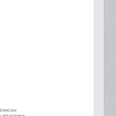
EMAColor
 два красных