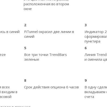
расположенная во втором
окне
2
3
ись в синий
FiTunnel окрасил две линии в
Индикатор 2
синий
сформировал
пунктира
5
6
eze
Все три точки TrendBars
Линия Trend
зеленые
и сменила ц
8
9
 всех
Срок действия опциона 6 часов
В одну сделк
й входим в
вкладываем 
часовой
счета