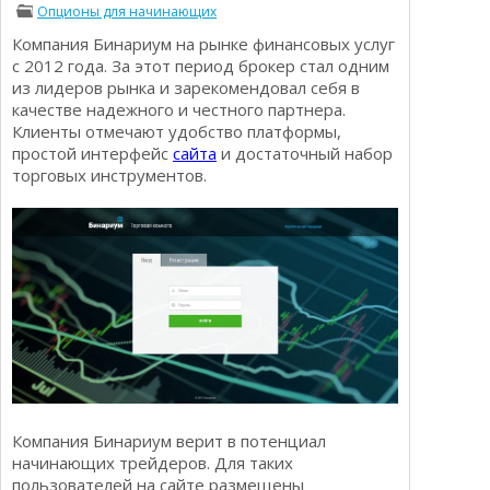
Опционы для начинающих
Определения
Психологии трейдинга
Компания Бинариум на рынке финансовых услуг
Опционы для начинающих
Отзывы о бинарных опционах
с 2012 года. За этот период брокер стал одним
Стратегии
из лидеров рынка и зарекомендовал себя в
Стратегии бинарных опционов
качестве надежного и честного партнера.
Торговля Kриптовалютой
Клиенты отмечают удобство платформы,
Добавить брокера в рейтинг
простой интерфейс
сайта
и достаточный набор
торговых инструментов.
Компания Бинариум верит в потенциал
начинающих трейдеров. Для таких
пользователей на сайте размещены