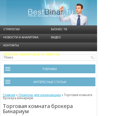
СТРАТЕГИИ
БИЗНЕС ТВ
НОВОСТИ И АНАЛИТИКА
ВИДЕО
КОНТАКТЫ
РЕЙТИНГ БИНАРНЫХ БРОКЕРОВ
РУБРИКИ
Брокеры
ИНТЕРЕСНЫЕ СТАТЬИ
Видео
Черный список брокеров
Главная
Инструменты
»
Опционы для начинающих
»
Торговая комната
брокера Бинариум
Cтратегия Мартингейл
Новости и Аналитика
Торговая комната брокера
Бинариум
Общая информация
Ошибки в бинарном трейдинге