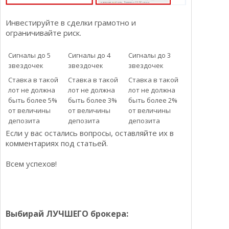
Инвестируйте в сделки грамотно и
ограничивайте риск.
Сигналы до 5
Сигналы до 4
Сигналы до 3
звездочек
звездочек
звездочек
Ставка в такой
Ставка в такой
Ставка в такой
лот не должна
лот не должна
лот не должна
быть более 5%
быть более 3%
быть более 2%
от величины
от величины
от величины
депозита
депозита
депозита
Если у вас остались вопросы, оставляйте их в
комментариях под статьей.
Всем успехов!
Выбирай ЛУЧШЕГО брокера: