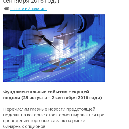
сентября 2016 года)
Определения
Психологии трейдинга
Новости и Аналитика
Опционы для начинающих
Отзывы о бинарных опционах
Стратегии
Стратегии бинарных опционов
Торговля Kриптовалютой
Добавить брокера в рейтинг
Фундаментальные события текущей
недели (29 августа – 2 сентября 2016 года)
Перечислим главные новости предстоящей
недели, на которые стоит ориентироваться при
проведении торговых сделок на рынке
бинарных опционов.