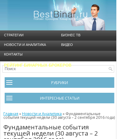
СТРАТЕГИИ
БИЗНЕС ТВ
НОВОСТИ И АНАЛИТИКА
ВИДЕО
КОНТАКТЫ
РЕЙТИНГ БИНАРНЫХ БРОКЕРОВ
РУБРИКИ
Брокеры
ИНТЕРЕСНЫЕ СТАТЬИ
Видео
Черный список брокеров
Главная
Инструменты
»
Новости и Аналитика
»
Фундаментальные
события текущей недели (30 августа – 2 сентября 2016 года)
Cтратегия Мартингейл
Новости и Аналитика
Фундаментальные события
текущей недели (30 августа – 2
Общая информация
Ошибки в бинарном трейдинге