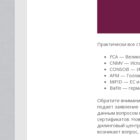
Практически все с
FCA — Велик
CNMV — Испа
CONSOB — Ит
AFM — Голла
MiFID — ЕС и
BaFin — герм
Обратите внимани
подает заявление 
данным вопросом п
сертификатов. Нов
дилинговый центр 
возникает вопрос,