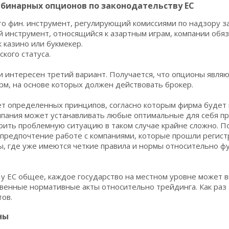
бинарных опционов по законодательству ЕС
о фин. инструмент, регулирующий комиссиями по надзору за
 инструмент, относящийся к азартным играм, компании обя
 казино или букмекер.
кого статуса.
 интересен третий вариант. Получается, что опционы являю
рм, на основе которых должен действовать брокер.
ет определенных принципов, согласно которым фирма будет
омпания может устанавливать любые оптимальные для себя пр
рить проблемную ситуацию в таком случае крайне сложно. 
предпочтение работе с компаниями, которые прошли регис
ы, где уже имеются четкие правила и нормы относительно 
у ЕС общее, каждое государство на местном уровне может 
венные нормативные акты относительно трейдинга. Как раз
тов.
ны