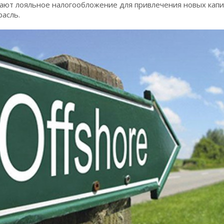
лают лояльное налогообложение для привлечения новых кап
асль.