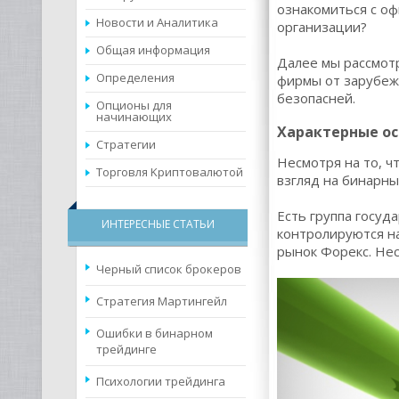
ознакомиться с оф
Новости и Аналитика
организации?
Общая информация
Далее мы рассмот
Определения
фирмы от зарубеж
безопасней.
Опционы для
начинающих
Характерные ос
Стратегии
Несмотря на то, ч
Торговля Kриптовалютой
взгляд на бинарн
Есть группа госуд
ИНТЕРЕСНЫЕ СТАТЬИ
контролируются на
рынок Форекс. Нес
Черный список брокеров
Cтратегия Мартингейл
Ошибки в бинарном
трейдинге
Психологии трейдинга