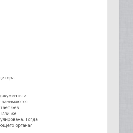
дитора.
документы и
е занимаются
отает без
 Или же
нулирована. Тогда
ующего органа?