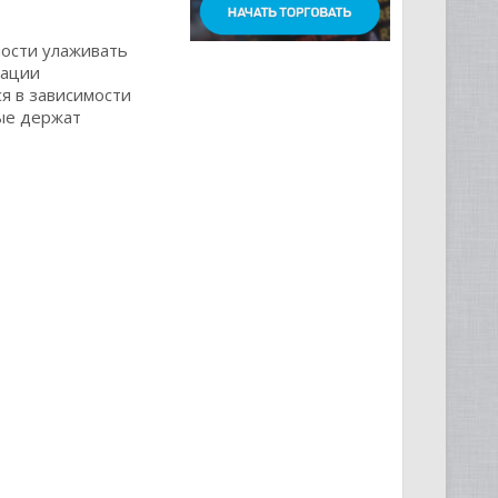
мости улаживать
зации
я в зависимости
рые держат