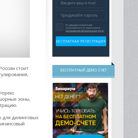
России стоит
БЕСПЛАТНЫЙ ДЕМО СЧЕТ
гулирования,
Форекс
фшорные зоны,
трацию.
ы для дилинговых
финансовый