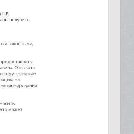
 ЦБ.
заны получить
тся законными,
 предоставлять
авила. Отыскать
Поэтому знающие
трацию на
функционирования
вносить
 это может