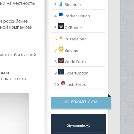
ии на честность
3.
Binarium
4.
Pocket Option
и российские
нной компанией
5.
QXBroker
6.
InTrade.bar
7.
Binomo
 может быть свой
8.
World Forex
ам и
9.
ExpertOption
, как тот же
10.
InstaForex
МЫ РЕКОМЕНДУЕМ: