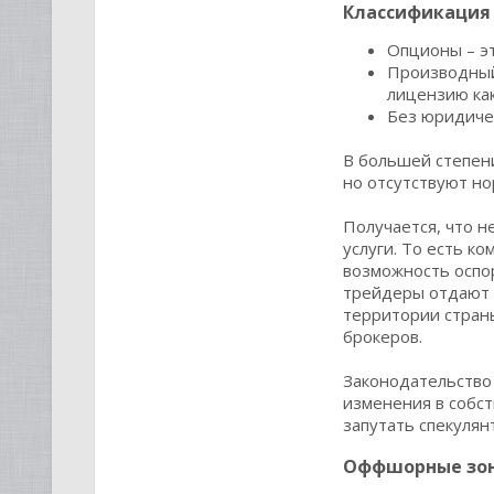
Классификация 
Опционы – эт
Производный
лицензию как
Без юридичес
В большей степени
но отсутствуют но
Получается, что н
услуги. То есть к
возможность оспо
трейдеры отдают 
территории стран
брокеров.
Законодательство 
изменения в собст
запутать спекулян
Оффшорные зо