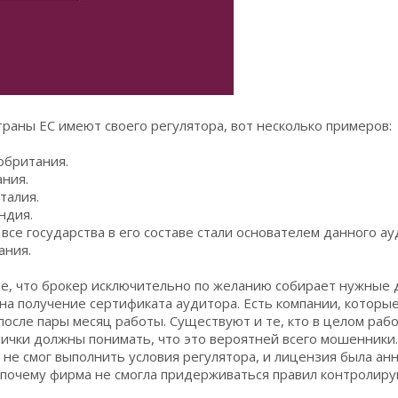
траны ЕС имеют своего регулятора, вот несколько примеров:
обритания.
ния.
алия.
ндия.
 все государства в его составе стали основателем данного ау
ания.
е, что брокер исключительно по желанию собирает нужные 
на получение сертификата аудитора. Есть компании, которы
осле пары месяц работы. Существуют и те, кто в целом раб
ички должны понимать, что это вероятней всего мошенники.
не смог выполнить условия регулятора, и лицензия была ан
 почему фирма не смогла придерживаться правил контролир