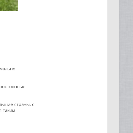
имально
 постоянные
льшие страны, с
я таким