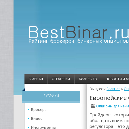
ГЛАВНАЯ
СТРАТЕГИИ
БИЗНЕС ТВ
НОВОСТИ И А
Вы здесь:
Главная
»
Оп
РУБРИКИ
Европейские
Опционы для нач
Брокеры
Трейдеры, которы
Видео
обращать внимани
регулятора – это
Инструменты