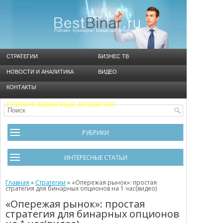
СТРАТЕГИИ
БИЗНЕС ТВ
НОВОСТИ И АНАЛИТИКА
ВИДЕО
КОНТАКТЫ
РЕЙТИНГ БИНАРНЫХ БРОКЕРОВ
РУБРИКИ
Брокеры
ИНТЕРЕСНЫЕ СТАТЬИ
Видео
Черный список брокеров
Главная
Инструменты
»
Стратегии
»
«Опережая рынок»: простая
стратегия для бинарных опционов на 1 час(видео)
Cтратегия Мартингейл
Новости и Аналитика
«Опережая рынок»: простая
стратегия для бинарных опционов
Общая информация
Ошибки в бинарном трейдинге