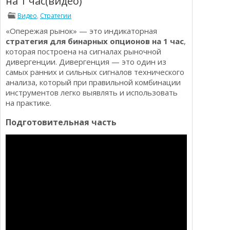
на 1 час(видео)
Определения
Психологии трейдинга
Видео
,
Стратегии
Опционы для начинающих
Отзывы о бинарных опционах
«Опережая рынок» — это индикаторная
Стратегии
стратегия для бинарных опционов на 1 час
,
Стратегии бинарных опционов
которая построена на сигналах рыночной
Торговля Kриптовалютой
дивергенции. Дивергенция — это один из
Добавить брокера в рейтинг
самых ранних и сильных сигналов технического
анализа, который при правильной комбинации
инструментов легко выявлять и использовать
на практике.
Подготовительная часть