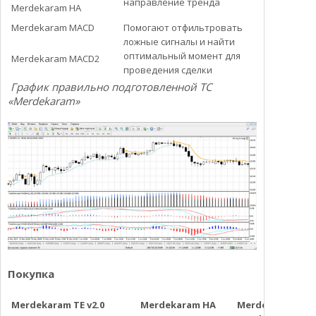
направление тренда
Merdekaram HA
Merdekaram MACD
Помогают отфильтровать
ложные сигналы и найти
оптимальный момент для
Merdekaram MACD2
проведения сделки
График правильно подготовленной ТС
«Merdekaram»
Покупка
Merdekaram TE v2.0
Merdekaram HA
Merdekaram M