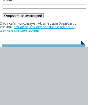
E-mail
Этот сайт использует Akismet для борьбы со
спамом.
Узнайте, как обрабатываются ваши
данные комментариев
.
РЕЙТИНГ БРОКЕРОВ
1.
Olymp Trade
2.
Deriv (ex. Binary)
3.
Binarium
4.
Pocket Option
6.
InTrade.bar
5.
QXBroker
7.
Binomo
8.
World Forex
9.
ExpertOption
МЫ РЕКОМЕНДУЕМ:
10.
InstaForex