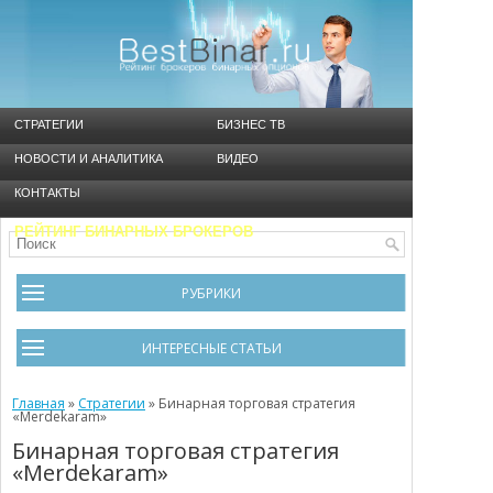
СТРАТЕГИИ
БИЗНЕС ТВ
НОВОСТИ И АНАЛИТИКА
ВИДЕО
КОНТАКТЫ
РЕЙТИНГ БИНАРНЫХ БРОКЕРОВ
РУБРИКИ
Брокеры
ИНТЕРЕСНЫЕ СТАТЬИ
Видео
Черный список брокеров
Главная
Инструменты
»
Стратегии
»
Бинарная торговая стратегия
«Merdekaram»
Cтратегия Мартингейл
Новости и Аналитика
Бинарная торговая стратегия
«Merdekaram»
Общая информация
Ошибки в бинарном трейдинге