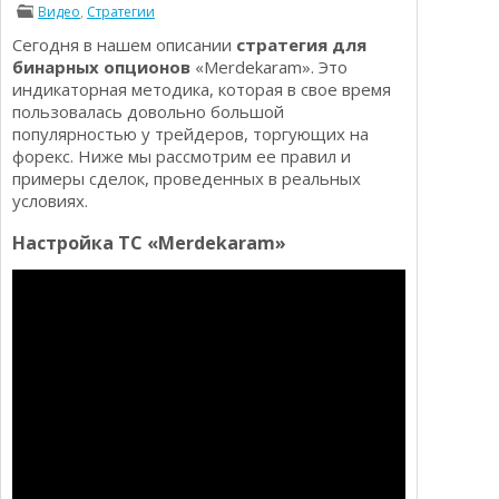
Видео
,
Стратегии
Определения
Психологии трейдинга
Сегодня в нашем описании
стратегия для
Опционы для начинающих
Отзывы о бинарных опционах
бинарных опционов
«Merdekaram». Это
Стратегии
индикаторная методика, которая в свое время
Стратегии бинарных опционов
пользовалась довольно большой
Торговля Kриптовалютой
популярностью у трейдеров, торгующих на
Добавить брокера в рейтинг
форекс. Ниже мы рассмотрим ее правил и
примеры сделок, проведенных в реальных
условиях.
Настройка ТС «Merdekaram»