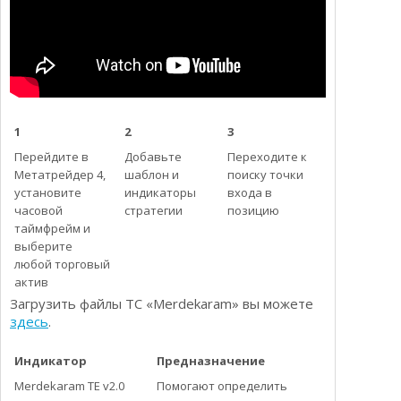
1
2
3
Перейдите в
Добавьте
Переходите к
Метатрейдер 4,
шаблон и
поиску точки
установите
индикаторы
входа в
часовой
стратегии
позицию
таймфрейм и
выберите
любой торговый
актив
Загрузить файлы ТС «Merdekaram» вы можете
здесь
.
Индикатор
Предназначение
Merdekaram TE v2.0
Помогают определить