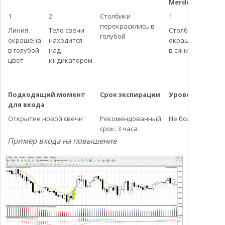
Merdekaram MA
1
2
Столбики
1
перекрасились в
Линия
Тело свечи
Столбики
голубой
окрашена
находится
окрашены
в голубой
над
в синий
цвет
индикатором
Подходящий момент
Срок экспирации
Уровень риска
для входа
Открытие новой свечи
Рекомендованный
Не более 2% от с
срок: 3 часа
Пример входа на повышение