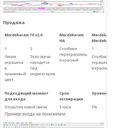
Продажа
Merdekaram TE v2.0
Merdekaram
Merdekaram MAC
HA
Merdekaram MACD
1
2
Столбики
1
перекрасились
Линия
Тело свечи
Столбики
в красный
окрашена
находится
окрашены
в
под
в красный
оранжевый
индикатором
цвет
Подходящий момент
Срок
Уровень риска
для входа
экспирации
Открытие новой свечи
3 часа
2%
Пример входа на понижение