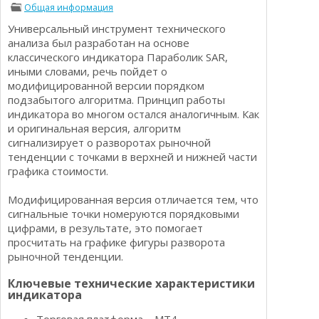
Общая информация
Определения
Психологии трейдинга
Универсальный инструмент технического
Опционы для начинающих
Отзывы о бинарных опционах
анализа был разработан на основе
Стратегии
классического индикатора Параболик SAR,
Стратегии бинарных опционов
иными словами, речь пойдет о
Торговля Kриптовалютой
модифицированной версии порядком
Добавить брокера в рейтинг
подзабытого алгоритма. Принцип работы
индикатора во многом остался аналогичным. Как
и оригинальная версия, алгоритм
сигнализирует о разворотах рыночной
тенденции с точками в верхней и нижней части
графика стоимости.
Модифицированная версия отличается тем, что
сигнальные точки номеруются порядковыми
цифрами, в результате, это помогает
просчитать на графике фигуры разворота
рыночной тенденции.
Ключевые технические характеристики
индикатора