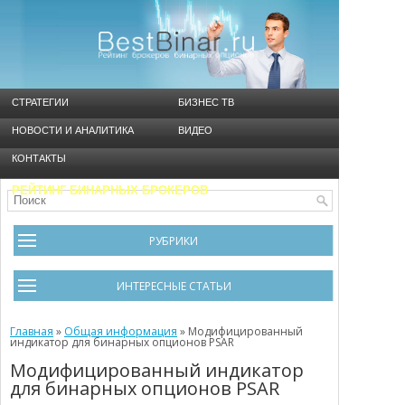
СТРАТЕГИИ
БИЗНЕС ТВ
НОВОСТИ И АНАЛИТИКА
ВИДЕО
КОНТАКТЫ
РЕЙТИНГ БИНАРНЫХ БРОКЕРОВ
РУБРИКИ
Брокеры
ИНТЕРЕСНЫЕ СТАТЬИ
Видео
Черный список брокеров
Главная
Инструменты
»
Общая информация
»
Модифицированный
индикатор для бинарных опционов PSAR
Cтратегия Мартингейл
Новости и Аналитика
Модифицированный индикатор
для бинарных опционов PSAR
Общая информация
Ошибки в бинарном трейдинге