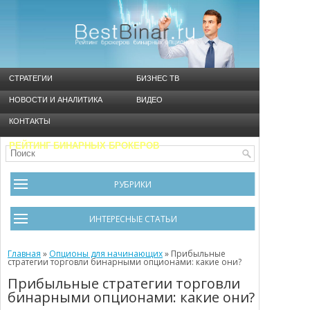
СТРАТЕГИИ
БИЗНЕС ТВ
НОВОСТИ И АНАЛИТИКА
ВИДЕО
КОНТАКТЫ
РЕЙТИНГ БИНАРНЫХ БРОКЕРОВ
РУБРИКИ
Брокеры
ИНТЕРЕСНЫЕ СТАТЬИ
Видео
Черный список брокеров
Главная
Инструменты
»
Опционы для начинающих
»
Прибыльные
стратегии торговли бинарными опционами: какие они?
Cтратегия Мартингейл
Новости и Аналитика
Прибыльные стратегии торговли
бинарными опционами: какие они?
Общая информация
Ошибки в бинарном трейдинге