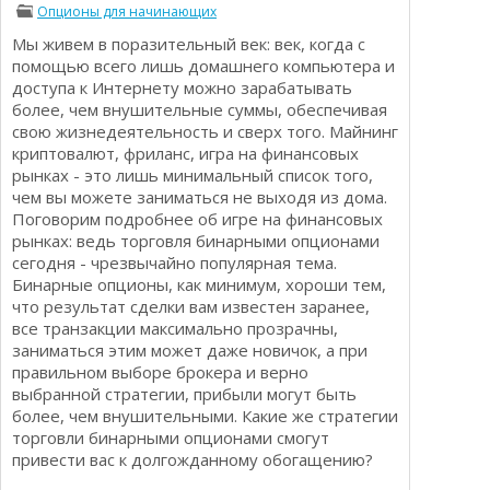
Опционы для начинающих
Определения
Психологии трейдинга
Мы живем в поразительный век: век, когда с
Опционы для начинающих
Отзывы о бинарных опционах
помощью всего лишь домашнего компьютера и
Стратегии
доступа к Интернету можно зарабатывать
Стратегии бинарных опционов
более, чем внушительные суммы, обеспечивая
Торговля Kриптовалютой
свою жизнедеятельность и сверх того. Майнинг
Добавить брокера в рейтинг
криптовалют, фриланс, игра на финансовых
рынках - это лишь минимальный список того,
чем вы можете заниматься не выходя из дома.
Поговорим подробнее об игре на финансовых
рынках: ведь торговля бинарными опционами
сегодня - чрезвычайно популярная тема.
Бинарные опционы, как минимум, хороши тем,
что результат сделки вам известен заранее,
все транзакции максимально прозрачны,
заниматься этим может даже новичок, а при
правильном выборе брокера и верно
выбранной стратегии, прибыли могут быть
более, чем внушительными. Какие же стратегии
торговли бинарными опционами смогут
привести вас к долгожданному обогащению?