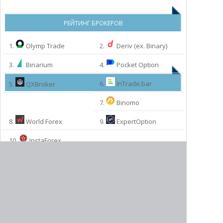
РЕЙТИНГ БРОКЕРОВ
1.
Olymp Trade
2.
Deriv (ex. Binary)
3.
Binarium
4.
Pocket Option
6.
InTrade.bar
5.
QXBroker
7.
Binomo
8.
World Forex
9.
ExpertOption
МЫ РЕКОМЕНДУЕМ:
10.
InstaForex