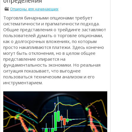
определения
Определения
Психологии трейдинга
Опционы для начинающих
Опционы для начинающих
Отзывы о бинарных опционах
Торговля бинарными опционами требует
Стратегии
систематичности и прагматичности подхода.
Стратегии бинарных опционов
Общие представления о трейдинге заставляют
Торговля Kриптовалютой
пользователей думать о торговле опционами,
Добавить брокера в рейтинг
как о долгосрочных вложениях, по которым
просто накапливаются платежи. Здесь конечно
могут быть отклонения, но в целом общее
представление опирается на
фундаментальность экономики. Но реальная
ситуация показывает, что выгоднее
пользоваться техническим анализом и его
инструментарием.