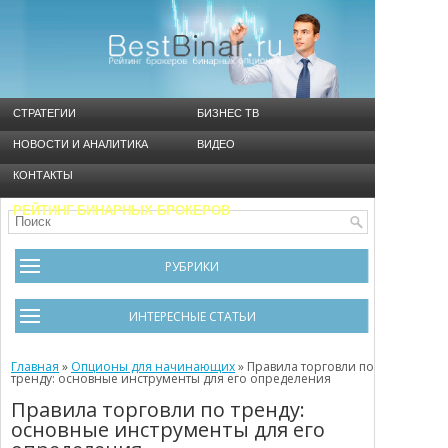
СТРАТЕГИИ
БИЗНЕС ТВ
НОВОСТИ И АНАЛИТИКА
ВИДЕО
КОНТАКТЫ
РЕЙТИНГ БИНАРНЫХ БРОКЕРОВ
РУБРИКИ
Брокеры
ИНТЕРЕСНЫЕ СТАТЬИ
Видео
Черный список брокеров
Главная
Инструменты
»
Опционы для начинающих
»
Правила торговли по
тренду: основные инструменты для его определения
Cтратегия Мартингейл
Новости и Аналитика
Правила торговли по тренду:
основные инструменты для его
Общая информация
Ошибки в бинарном трейдинге