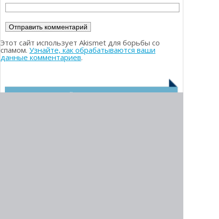
Этот сайт использует Akismet для борьбы со
спамом.
Узнайте, как обрабатываются ваши
данные комментариев
.
РЕЙТИНГ БРОКЕРОВ
1.
Olymp Trade
2.
Deriv (ex. Binary)
3.
Binarium
4.
Pocket Option
6.
InTrade.bar
5.
QXBroker
7.
Binomo
8.
World Forex
9.
ExpertOption
МЫ РЕКОМЕНДУЕМ:
10.
InstaForex