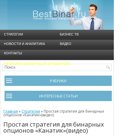
СТРАТЕГИИ
БИЗНЕС ТВ
НОВОСТИ И АНАЛИТИКА
ВИДЕО
КОНТАКТЫ
РЕЙТИНГ БИНАРНЫХ БРОКЕРОВ
РУБРИКИ
Брокеры
ИНТЕРЕСНЫЕ СТАТЬИ
Видео
Черный список брокеров
Главная
Инструменты
»
Стратегии
»
Простая стратегия для бинарных
опционов «Канатик»(видео)
Cтратегия Мартингейл
Новости и Аналитика
Простая стратегия для бинарных
опционов «Канатик»(видео)
Общая информация
Ошибки в бинарном трейдинге