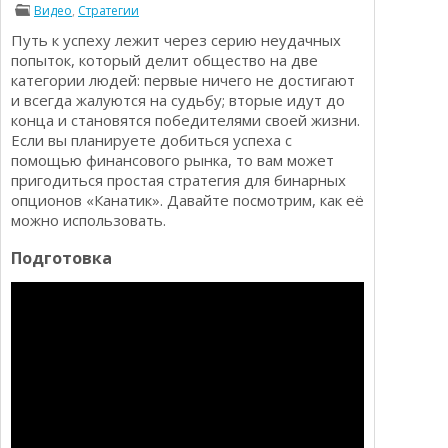
Видео
,
Стратегии
Определения
Психологии трейдинга
Путь к успеху лежит через серию неудачных
Опционы для начинающих
Отзывы о бинарных опционах
попыток, который делит общество на две
Стратегии
категории людей: первые ничего не достигают
Стратегии бинарных опционов
и всегда жалуются на судьбу; вторые идут до
Торговля Kриптовалютой
конца и становятся победителями своей жизни.
Добавить брокера в рейтинг
Если вы планируете добиться успеха с
помощью финансового рынка, то вам может
пригодиться простая стратегия для бинарных
опционов «Канатик». Давайте посмотрим, как её
можно использовать.
Подготовка