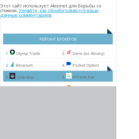
Этот сайт использует Akismet для борьбы со
спамом.
Узнайте, как обрабатываются ваши
данные комментариев
.
РЕЙТИНГ БРОКЕРОВ
1.
Olymp Trade
2.
Deriv (ex. Binary)
3.
Binarium
4.
Pocket Option
6.
InTrade.bar
5.
QXBroker
7.
Binomo
8.
World Forex
9.
ExpertOption
МЫ РЕКОМЕНДУЕМ:
10.
InstaForex