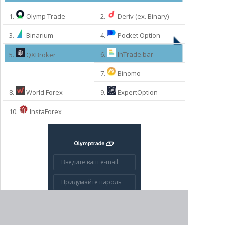
1.
Olymp Trade
2.
Deriv (ex. Binary)
3.
Binarium
4.
Pocket Option
6.
InTrade.bar
5.
QXBroker
7.
Binomo
8.
World Forex
9.
ExpertOption
МЫ РЕКОМЕНДУЕМ:
10.
InstaForex