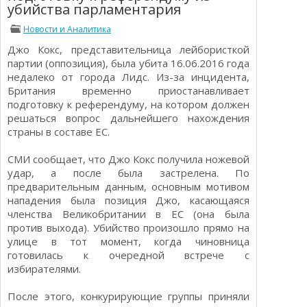
убийства парламентария
Определения
Психологии трейдинга
Опционы для начинающих
Новости и Аналитика
Отзывы о бинарных опционах
Джо Кокс, представительница лейбористкой
Стратегии
Стратегии бинарных опционов
партии (оппозиция), была убита 16.06.2016 года
Торговля Kриптовалютой
недалеко от города Лидс. Из-за инцидента,
Добавить брокера в рейтинг
Британия временно приостанавливает
подготовку к референдуму, на котором должен
решаться вопрос дальнейшего нахождения
страны в составе ЕС.
СМИ сообщает, что Джо Кокс получила ножевой
удар, а после была застрелена. По
предварительным данным, основным мотивом
нападения была позиция Джо, касающаяся
членства Великобритании в ЕС (она была
против выхода). Убийство произошло прямо на
улице в тот момент, когда чиновница
готовилась к очередной встрече с
избирателями.
После этого, конкурирующие группы приняли