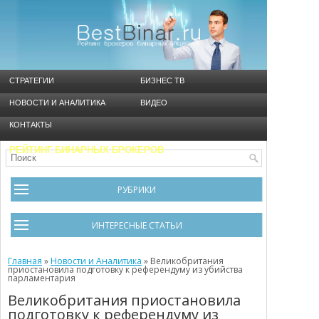
СТРАТЕГИИ
БИЗНЕС ТВ
НОВОСТИ И АНАЛИТИКА
ВИДЕО
КОНТАКТЫ
РЕЙТИНГ БИНАРНЫХ БРОКЕРОВ
РУБРИКИ
Брокеры
ИНТЕРЕСНЫЕ СТАТЬИ
Видео
Черный список брокеров
Главная
Инструменты
»
Новости и Аналитика
»
Великобритания
приостановила подготовку к референдуму из убийства
парламентария
Cтратегия Мартингейл
Новости и Аналитика
Великобритания приостановила
Общая информация
Ошибки в бинарном трейдинге
подготовку к референдуму из