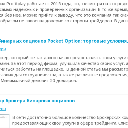
ия Profitplay работает с 2015 года, но, несмотря на это ред
 самых надежных и проверенных организаций. В то же время,
я без нее. Можно прийти к выводу, что это компания так ск
образом не завоевал доверие со стороны трейдеров. В данн
бинарных опционов Pocket Option: торговые условия
еры
рокер, который не так давно начал предоставлять свои услуги
ми. За этот период фирма, улучшила качество своих услуг, 
читься работать на площадке. В данной статье мы рассмот
ловия для сотрудничества, а также различные предложения
: Минимальный депозит 50 долларов.
бзор брокера бинарных опционов
еры
В сети достаточно большое количество брокерских ко
предоставляющих свои услуги в сфере трейдинга. Спи