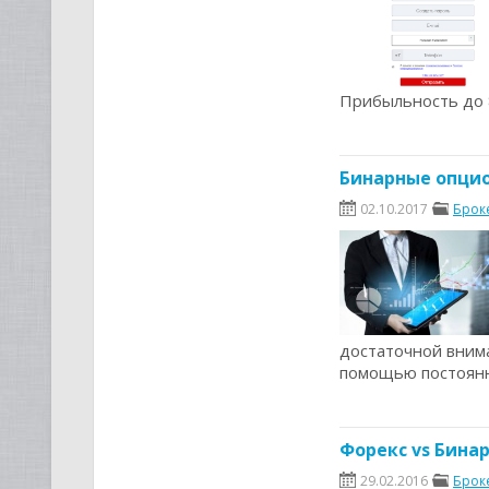
Прибыльность до 
Бинарные опцио
02.10.2017
Брок
достаточной внима
помощью постоянн
Форекс vs Бина
29.02.2016
Брок