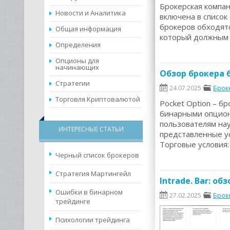
Брокерская компан
Новости и Аналитика
включена в список
брокеров обходятс
Общая информация
который должным 
Определения
Опционы для
начинающих
Обзор брокера 
Стратегии
24.07.2025
Брок
Торговля Kриптовалютой
Pocket Option – б
бинарными опциона
пользователям нау
ИНТЕРЕСНЫЕ СТАТЬИ
представленные ус
Торговые условия
Черный список брокеров
Cтратегия Мартингейл
Intrade. Bar: о
Ошибки в бинарном
27.02.2025
Брок
трейдинге
Психологии трейдинга