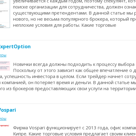
увеличивается с каждым годом, поэтому спекулянт, ко
поиске организации для сотрудничества, должен озна
существующими претендентами. В данной статье мы 
нового, но не весьма популярного брокера, который п
неплохие условия для работы. Какие торговые
ExpertOption
еры
Новички всегда должны подходить к процессу выбора 
Поскольку от этого зависит как общее впечатление о д
а, успешность инвестора в целом. Если трейдер начнет сотр
компанией, он потеряет время и деньги. В данной статье м
ого из брокеров предоставляющих свои услуги на территори
ospari
еры
Фирма Vospari функционирует с 2013 года, офис комп
Кипре. Какие торговые условия предлагает своим клие