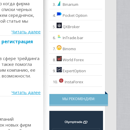
ко когда фирма
3.
Binarium
 списки черных
ажем середнячок,
4.
Pocket Option
ой статье мы
5.
QXBroker
Читать далее
6.
InTrade.bar
, регистрация
7.
Binomo
 в сфере трейдинга
8.
World Forex
а также помогла
рим компанию, ее
9.
ExpertOption
, возможности.
10.
InstaForex
Читать далее
МЫ РЕКОМЕНДУЕМ:
мпаний
сок новых фирм