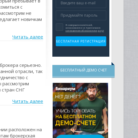
торый пребывает в
комиться с
рассмотрим не
редлагает новичкам
Читать далее
брокера серьезно.
БЕСПЛАТНЫЙ ДЕМО СЧЕТ
анной отрасли, так
удничество с
ы рассмотрим
и стран СНГ
Читать далее
ании расположен на
нтам брокерская