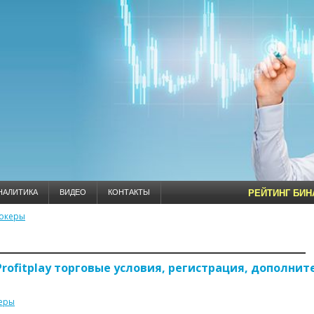
НАЛИТИКА
ВИДЕО
КОНТАКТЫ
РЕЙТИНГ БИ
океры
Profitplay торговые условия, регистрация, дополни
еры