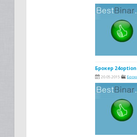
начи
Брокер 24optio
20.05.2015
Брок
инфо