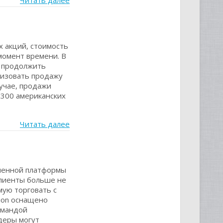
Читать далее
 акций, стоимость
момент времени. В
р продолжить
низовать продажу
лучае, продажи
 300 американских
Читать далее
ленной платформы
клиенты больше не
мую торговать с
ion оснащено
омандой
деры могут