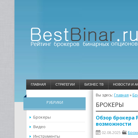
ГЛАВНАЯ
СТРАТЕГИИ
БИЗНЕС ТВ
НОВОСТИ И А
Вы здесь:
Главная
»
Бр
РУБРИКИ
БРОКЕРЫ
Брокеры
Обзор брокера 
возможности
Видео
02.08.2025
Брок
Инструменты