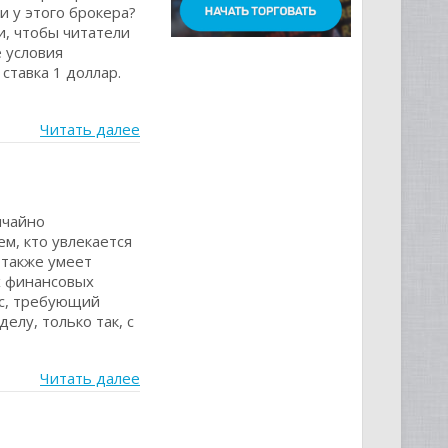
и у этого брокера?
и, чтобы читатели
 условия
тавка 1 доллар.
Читать далее
ычайно
м, кто увлекается
а также умеет
х финансовых
сс, требующий
елу, только так, с
Читать далее