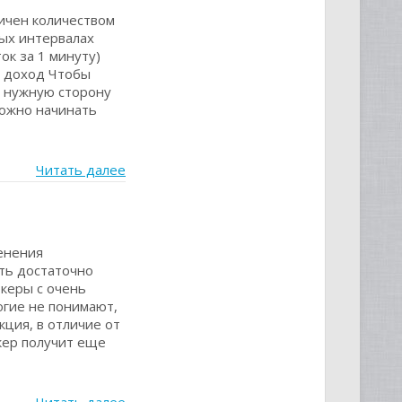
ичен количеством
ых интервалах
ок за 1 минуту)
е доход Чтобы
в нужную сторону
можно начинать
Читать далее
енения
ть достаточно
океры с очень
огие не понимают,
ция, в отличие от
кер получит еще