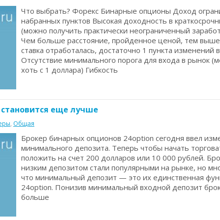
нающих
Что выбрать? Форекс Бинарные опционы Доход огран
набранных пунктов Высокая доходность в краткосрочн
(можно получить практически неограниченный заработ
Чем больше расстояние, пройденное ценой, тем выш
ставка отработалась, достаточно 1 пункта изменений 
Отсутствие минимального порога для входа в рынок (
хоть с 1 доллара) Гибкость
n становится еще лучше
еры
,
Общая
рмация
Брокер бинарных опционов 24option сегодня ввел изм
минимального депозита. Теперь чтобы начать торгова
положить на счет 200 долларов или 10 000 рублей. Бр
низким депозитом стали популярными на рынке, но мн
что минимальный депозит — это их единственная функ
24option. Понизив минимальный входной депозит бро
больше